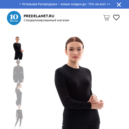
⚡ Тотальная Распродажа - новые скидки до -75% на все!
>>
Что будем искать?
PREDELANET.RU
Специализированный магазин
Пусто