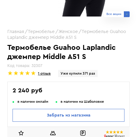
Все акции
Главная
Термобелье
Женское
Термобелье Guahoo
Laplandic джемпер Middle A51 S
Термобелье Guahoo Laplandic
джемпер Middle A51 S
Код товара:
32307
1 отзыв
Уже купили 371 раз
2 240 руб
в наличии онлайн
в наличии на Шаболовке
Забрать из магазина