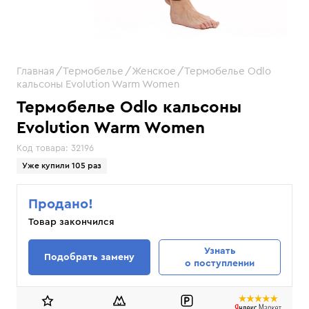
Главная
Термобелье
Женское
Термобелье Odlo
кальсоны Evolution Warm Women
Термобелье Odlo кальсоны
Evolution Warm Women
Код товара:
32196
Уже купили 105 раз
Продано!
Товар закончился
Узнать
Подобрать замену
о поступлении