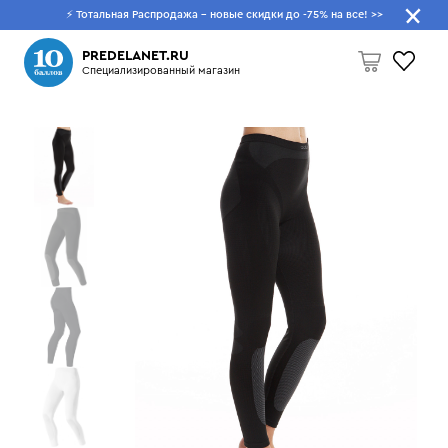
⚡ Тотальная Распродажа - новые скидки до -75% на все!
>>
Что будем искать?
PREDELANET.RU
Специализированный магазин
Пусто