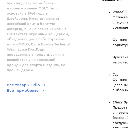
производству термобелья с
мировым именем ODLO была
Zoned Fu
основана в 1946 году в
Оптимал
Швейцарии. Имея за плечами
специал
ценнейший опыт и богатую
соверше
историю, в наше время компания
ODLO стала огромным концерном,
объединяющим в себе торговые
Функцио
марки ODLO, Bjorn Daehlie Technical
пористу
Wear, Lasse Kjus.Годы,
проведенные в продумывании и
Чувстви
разработке универсальной
теплоиз
одежды для спорта и отдыха, не
прошли даром.
Tcs
Функцио
целевым 
Все товары Odlo
выбор н
Все термобелье
Effect B
Предотвр
вплетен
бактерий
предусм
оптимал