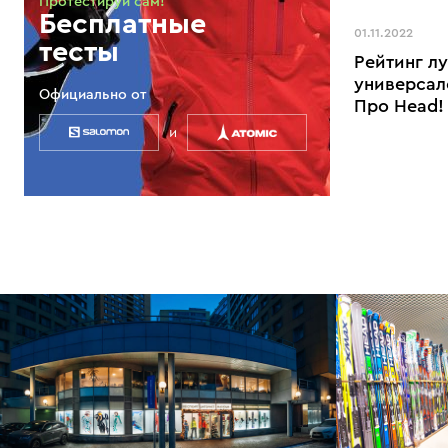
Протестируй сам!
Бесплатные
01.11.2022
тесты
Рейтинг л
универсал
Официально от
Про Head!
и