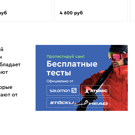
руб
4 600 руб
ой
и
обладает
ают
торые
ают от