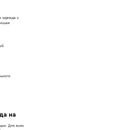
я одежда с
орошая
ой
льного
да на
ии. Для всех