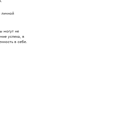
й.
и личной
ы могут не
ние успеха, в
енность в себе.