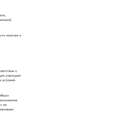
алы,
альный,
ть изнутри и
ветствии с
ация упрощает
х условий.
ffect»
азмножение
» не
печивает