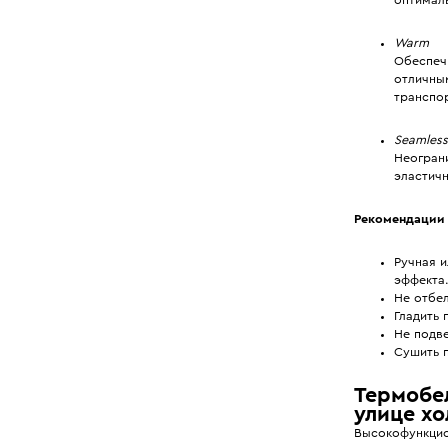
Warm
Обеспечи
отличны
транспор
Seamless
Неогран
эластичн
Рекомендации 
Ручная и
эффекта
Не отбел
Гладить 
Не подве
Сушить п
Термобел
улице хо
Высокофункцио