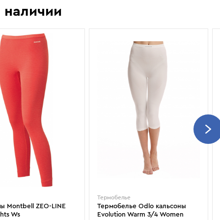
Показать еще
Sportalm
Wind X-Treme
 наличии
авнения и
Spyder
X-Bionic
 Рекомендации
Stayer
X-Socks
Stockli
Zanier
Suunto
Zerorh+
Tecnica
Посмотреть все
Terror
The North Face
Therm-ic
ы
Термобелье
ы Montbell ZEO-LINE
Термобелье Odlo кальсоны
ghts Ws
Evolution Warm 3/4 Women