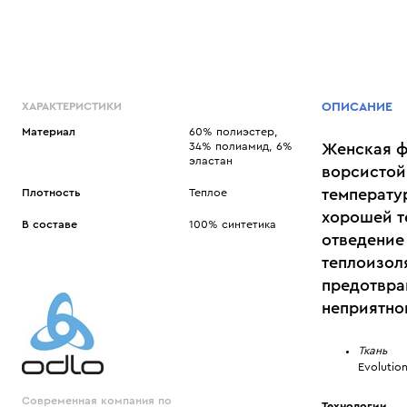
ХАРАКТЕРИСТИКИ
ОПИСАНИЕ
Материал
60% полиэстер,
34% полиамид, 6%
Женская ф
эластан
ворсистой
температу
Плотность
Теплое
хорошей т
В составе
100% синтетика
отведение
теплоизол
предотвра
неприятног
Ткань
Evolutio
Современная компания по
Технологии