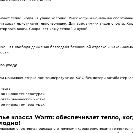
вает тепло, когда на улице холодно. Высокофункциональная спортивна
ми характеристиками теплоизоляции. Для всех зимних видов спорта. Х
тировка влаги. Сохраняет кожу теплой и сухой.
иченная свобода движения благодаря бесшовной отделке и максимальн
ости.
по уходу
ли машинная стирка при температуре до 60°С без потери антибактериа
.
ивать.
при низких температурах.
ргать химической чистке.
ри низких температурах.
ье класса Warm: обеспечивает тепло, ког
лодно!
нальная спортивная одежда с отличными характеристиками теплоизоляц