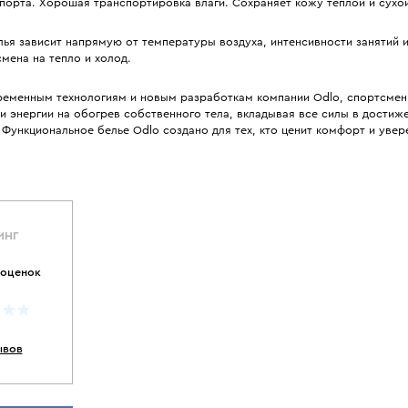
порта. Хорошая транспортировка влаги. Сохраняет кожу теплой и сухо
ья зависит напрямую от температуры воздуха, интенсивности занятий 
мена на тепло и холод.
ременным технологиям и новым разработкам компании Odlo, спортсмен
и энергии на обогрев собственного тела, вкладывая все силы в достиже
Функциональное белье Odlo создано для тех, кто ценит комфорт и увер
ИНГ
 оценок
ывов