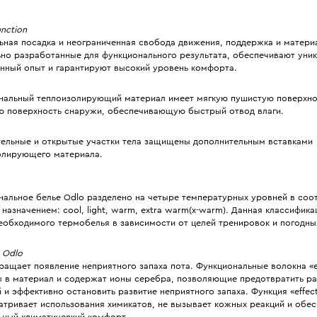
nction
ьная посадка и неограниченная свобода движения, поддержка и матери
ьно разработанные для функционального результата, обеспечивают уник
нный опыт и гарантируют высокий уровень комфорта.
нальный теплоизолирующий материал имеет мягкую пушистую поверхнос
ю поверхность снаружи, обеспечивающую быстрый отвод влаги.
тельные и открытые участки тела защищены дополнительным вставками
олирующего материала.
нальное белье Odlo разделено на четыре температурных уровней в соот
назначением: cool, light, warm, extra warm(x-warm). Данная классифик
еобходимого термобелья в зависимости от целей тренировок и погодны
y Odlo
ащает появление неприятного запаха пота. Функциональные волокна «e
ы в материал и содержат ионы серебра, позволяющие предотвратить р
 и эффективно остановить развитие неприятного запаха. Функция «effect
атривает использования химикатов, не вызывает кожных реакций и обес
ьный климатический комфорт.