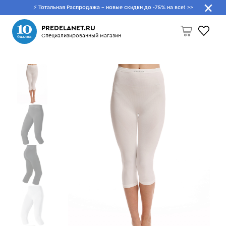
⚡ Тотальная Распродажа - новые скидки до -75% на все!
>>
Что будем искать?
PREDELANET.RU
Специализированный магазин
Пусто