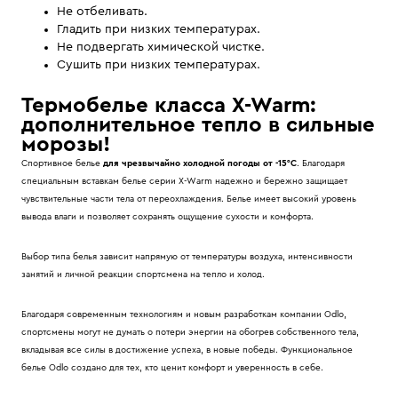
Не отбеливать.
Гладить при низких температурах.
Не подвергать химической чистке.
Сушить при низких температурах.
Термобелье класса X-Warm:
дополнительное тепло в сильные
морозы!
Спортивное белье
для чрезвычайно холодной погоды от -15°С
. Благодаря
специальным вставкам белье серии X-Warm надежно и бережно защищает
чувствительные части тела от переохлаждения. Белье имеет высокий уровень
вывода влаги и позволяет сохранять ощущение сухости и комфорта.
Выбор типа белья зависит напрямую от температуры воздуха, интенсивности
занятий и личной реакции спортсмена на тепло и холод.
Благодаря современным технологиям и новым разработкам компании Odlo,
спортсмены могут не думать о потери энергии на обогрев собственного тела,
вкладывая все силы в достижение успеха, в новые победы. Функциональное
белье Odlo создано для тех, кто ценит комфорт и уверенность в себе.