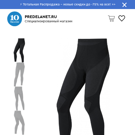
⚡ Тотальная Распродажа - новые скидки до -75% на все!
>>
Что будем искать?
PREDELANET.RU
Специализированный магазин
Пусто