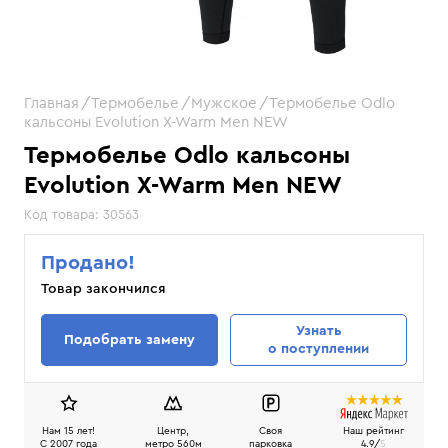
Главная
Термобелье
Мужское
Термобелье Odlo
кальсоны Evolution X-Warm Men NEW
Термобелье Odlo кальсоны
Evolution X-Warm Men NEW
Код товара:
30563
Продано!
Товар закончился
Узнать
Подобрать замену
о поступлении
Нам 15 лет!
Центр,
Своя
Наш рейтинг
C 2007 года
метро 560м
парковка
4.9/
5