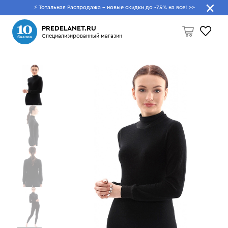
⚡ Тотальная Распродажа - новые скидки до -75% на все!
>>
Что будем искать?
PREDELANET.RU
Специализированный магазин
Пусто