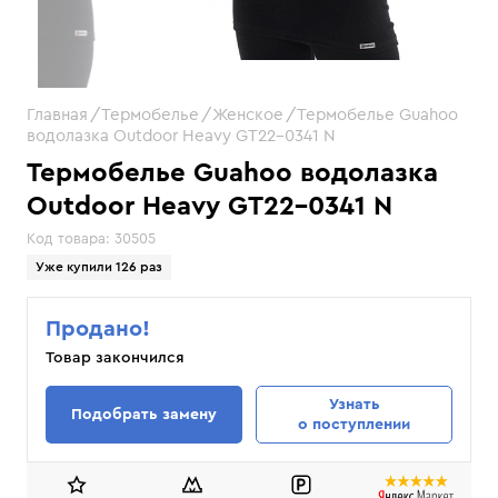
Главная
Термобелье
Женское
Термобелье Guahoo
водолазка Outdoor Heavy GT22-0341 N
Термобелье Guahoo водолазка
Outdoor Heavy GT22-0341 N
Код товара:
30505
Уже купили 126 раз
Продано!
Товар закончился
Узнать
Подобрать замену
о поступлении