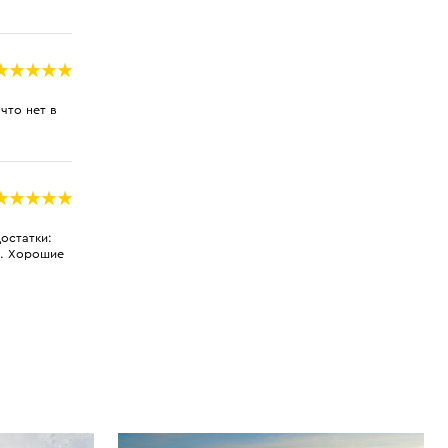
что нет в
достатки:
е. Хорошие