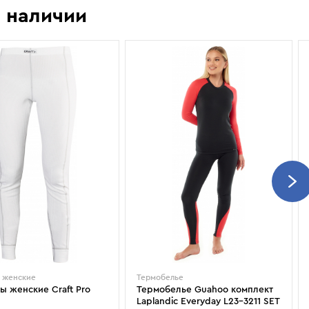
Показать еще
Sportalm
Wind X-Treme
 наличии
авнения и
Spyder
X-Bionic
 Рекомендации
Stayer
X-Socks
Stockli
Zanier
Suunto
Zerorh+
Tecnica
Посмотреть все
Terror
The North Face
Therm-ic
 женские
Термобелье
ы женские Craft Pro
Термобелье Guahoo комплект
Laplandic Everyday L23-3211 SET