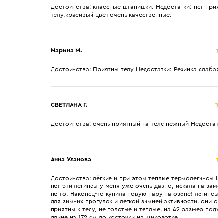
Достоинства: классные штанишки. Недостатки: нет при
телу,красивый цвет,очень качественные.
Марина М.
Достоинства: Приятны телу Недостатки: Резинка слаба
СВЕТЛАНА Г.
Достоинства: очень приятный на теле нежный Недостат
Анна Уланова
Достоинства: лёгкие и при этом теплые термолегинсы 
нет эти легинсы у меня уже очень давно, искала на зам
не то. Наконец-то купила новую пару на озоне! легинс
для зимних прогулок и легкой зимней активности. они 
приятны к телу, не толстые и теплые. на 42 размер под
длине на 172 см до косточки на щиколотке.