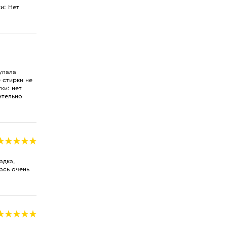
и: Нет
упала
 стирки не
ки: нет
ительно
адка,
ась очень