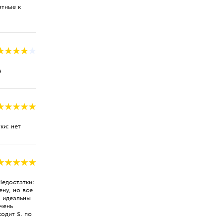
ятные к
я
ки: нет
Недостатки:
ену, но все
ы идеальны
очень
ходит S. по