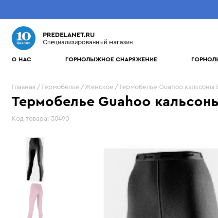
PREDELANET.RU
Специализированный магазин
О НАС
ГОРНОЛЫЖНОЕ СНАРЯЖЕНИЕ
ГОРНОЛ
Что будем искать?
Главная
Термобелье
Женское
Термобелье Guahoo кальсоны E
ГОРНЫЕ ЛЫЖИ
ЖЕНСКАЯ
БРЕНДЫ
ГОРНОЛЫЖНЫЕ БОТИНКИ
МУЖСКАЯ
Термобелье Guahoo кальсоны 
МОСКВА
ДОСТАВК
Элитная серия
Куртки
10 баллов
Мужские ботинки
Куртки
Craft
САНКТ-ПЕТЕРБУРГ
ЗА 2 ЧАСА
Протестируй сам!
Уникальн
Код товара:
30490
Универсальные лыжи
Брюки
Accapi
Женские ботинки
Брюки
Dainese
Бесплатные
Инд
Лыжи для подготовленных
Комбинезоны
Alpina
Детские ботинки
Средний слой
Dakine
Бесплатно
500 руб
тесты
тест
при покупке товаров от 5000 руб
доставим В
трасс
Средний слой
Arcteryx
Перчатки и рукавицы
Descente
2 часов пр
СНАРЯЖЕНИЕ
ПОДРОБ
Официально от
Женские горные лыжи
Перчатки и рукавицы
Atomic
250 руб
Шапки и шарфы
Dragon
Atomic, Head,
* в пределах
Защита и шлемы
в остальных случаях
Детские горные лыжи
Шапки и шарфы
Bask
Термобелье
Elan
Salomon, Stockli
Очки и маски
Горные лыжи для фрирайда
Термобелье
Bergans
Термоноски
Electric
Чехлы и сумки
Термоноски
Black Diamond
Обувь
Eska
Горнолыжные палки
Обувь
Bogner
Evoc