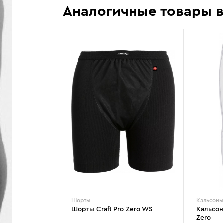
Krimson Klover
Osbe
Аналогичные товары в
алы Head 21/22 - Head e Rally,
Лучшие женские горные лыжи. Ср
Kyoto
Outof
Atomic Vantage 79 Ti. Cравнение
оценки тех, кто их реально катал.
Lacroix
Phenix
подбора.
Lenz
Pinbina
Liod
Poivre Blanc
Lorpen
Prime
Luhta
Prosurf
Majesty
RedFox
Mico
Reima
Шорты
Кальсоны
Шорты Craft Pro Zero WS
Кальсон
Zero