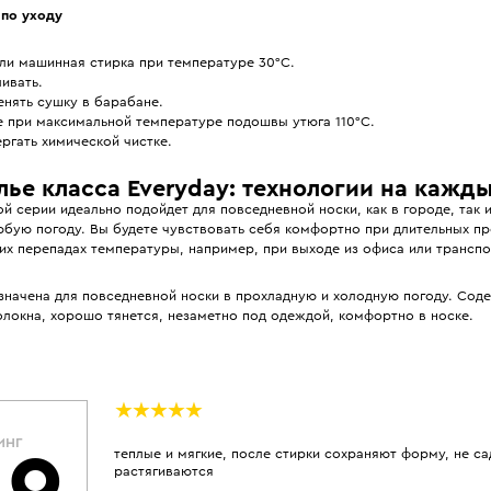
по уходу
ли машинная стирка при температуре 30°С.
ивать.
енять сушку в барабане.
е при максимальной температуре подошвы утюга 110°С.
ргать химической чистке.
ье класса Everyday: технологии на кажды
й серии идеально подойдет для повседневной носки, как в городе, так и
бую погоду. Вы будете чувствовать себя комфортно при длительных про
их перепадах температуры, например, при выходе из офиса или транспо
значена для повседневной носки в прохладную и холодную погоду. Сод
олокна, хорошо тянется, незаметно под одеждой, комфортно в носке.
ИНГ
теплые и мягкие, после стирки сохраняют форму, не са
растягиваются