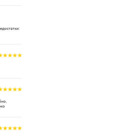
едостатки:
бно.
рко