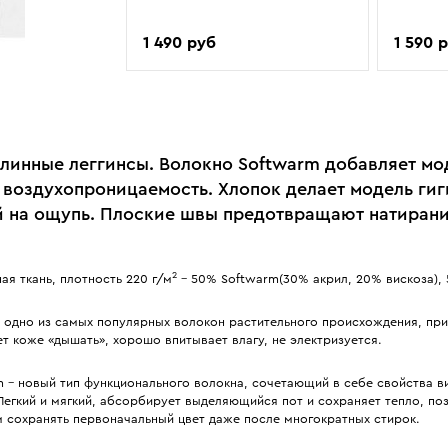
1 490 руб
1 590 
линные леггинсы. Волокно Softwarm добавляет мо
и воздухопроницаемость. Хлопок делает модель ги
й на ощупь. Плоские швы предотвращают натирани
2
я ткань, плотность 220 г/м
- 50% Softwarm(30% акрил, 20% вискоза), 
 одно из самых популярных волокон растительного происхождения, при
т коже «дышать», хорошо впитывает влагу, не электризуется.
 - новый тип функционального волокна, сочетающий в себе свойства в
Легкий и мягкий, абсорбирует выделяющийся пот и сохраняет тепло, по
м сохранять первоначальный цвет даже после многократных стирок.