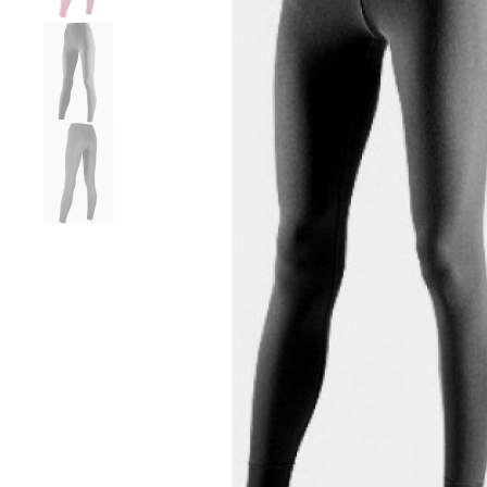
РЕКОМЕНДУЕМ
Bolle
Fischer
Горные лыжи 2021. Рейтинг, Топ 10 лучших
Лучшие универс
Brubeck
Giro
универсальных лыж от команды тестеров "10
Head e Titan + 
BTrace
Goldbergh
баллов."
тестеров.
Buff
Goldwin
Casco
Guahoo
Cober
Halti
Comfort (Ultramax)
Head
Coolcasc
Hestra
CP
High Society