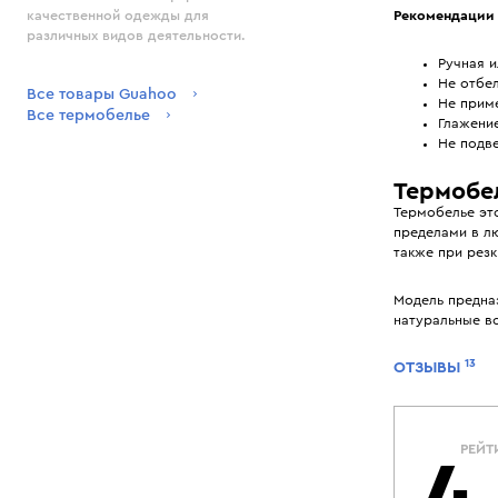
Рекомендации 
качественной одежды для
различных видов деятельности.
Ручная и
Не отбел
Все товары Guahoo
Не прим
Все термобелье
Глажени
Не подве
Термобел
Термобелье это
пределами в лю
также при резк
Модель предна
натуральные в
13
ОТЗЫВЫ
РЕЙТ