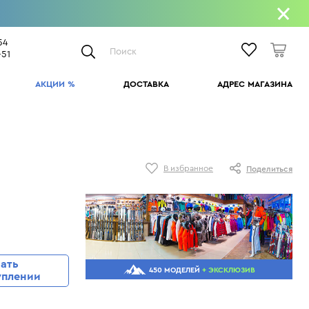
54
Поиск
-51
АКЦИИ %
ДОСТАВКА
АДРЕС МАГАЗИНА
ПРО ЛУЧШИЕ УНИВЕСАЛЫ
ПО ВСЕЙ РОССИИ.
Kask
Poivre Blanc
Reusch
Toni Sailer
Atomic Vantage 79 Ti
НАЛОЖЕННЫЙ ПЛАТЁЖ
В избранное
Поделиться
Lacroix
Salomon
Rip Curl
Under Armour
Atomic Vantage 82 Ti
Movement
Sportalm
Rossignol
Uvex
Head Supershape e-Rally
Доставка по России осуществляется
нашими партнёрами — известными
и свыше
Oakley
Spyder
Roxa
UYN
Head Supershape e-Titan
курьерскими службами в соответствии с
Prosurf
Stockli
Salice
V-Motion
Salomon S/Force 11
их тарифами
т МКАД
Salomon
Phenix
Salomon
Vist
Salomon S/Force Fx.80
Stockli
Toni Sailer
Schoffel
Volant
Salomon S/Force Ti.80
нать
450 МОДЕЛЕЙ
+ ЭКСКЛЮЗИВ
уплении
Volant
Uyn
Scott
Volkl
Stockli AR
Показать еще
X-Bionic
Ski-N-Go
Weedo
Stockli Stormrider 88