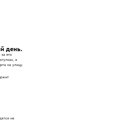
й день.
 за его
гулках, а
рта на улицу.
ержит
дятся не