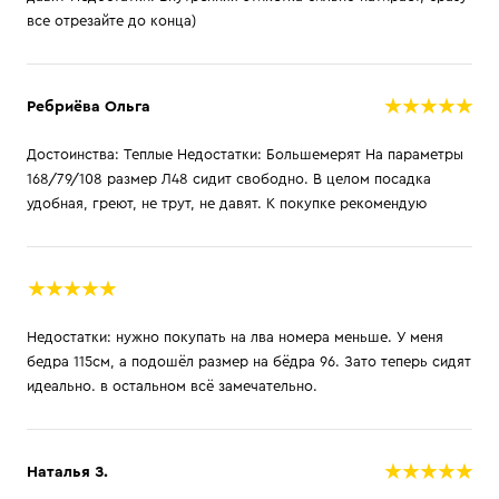
все отрезайте до конца)
Ребриёва Ольга
Достоинства: Теплые Недостатки: Большемерят На параметры
168/79/108 размер Л48 сидит свободно. В целом посадка
удобная, греют, не трут, не давят. К покупке рекомендую
Недостатки: нужно покупать на лва номера меньше. У меня
бедра 115см, а подошёл размер на бёдра 96. Зато теперь сидят
идеально. в остальном всё замечательно.
Наталья З.