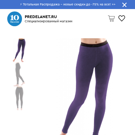
⚡ Тотальная Распродажа - новые скидки до -75% на все!
>>
Что будем искать?
PREDELANET.RU
Специализированный магазин
Пусто