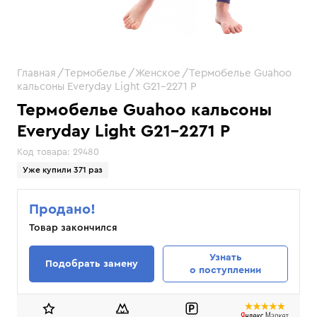
Главная
Термобелье
Женское
Термобелье Guahoo
кальсоны Everyday Light G21-2271 P
Термобелье Guahoo кальсоны
Everyday Light G21-2271 P
Код товара:
29480
Уже купили 371 раз
Продано!
Товар закончился
Узнать
Подобрать замену
о поступлении