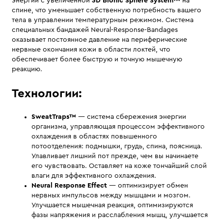
энергии с увеличенной
3D Bionic Sphere System™
на
спине, что уменьшает собственную потребность вашего
тела в управлении температурным режимом. Система
специальных бандажей Neural-Response-Bandages
оказывает постоянное давление на периферические
нервные окончания кожи в области локтей, что
обеспечивает более быструю и точную мышечную
реакцию.
Технологии:
SweatTraps™
— система сбережения энергии
организма, управляющая процессом эффективного
охлаждения в областях повышенного
потоотделения: подмышки, грудь, спина, поясница.
Улавливает лишний пот прежде, чем вы начинаете
его чувствовать. Оставляет на коже тончайший слой
влаги для эффективного охлаждения.
Neural Response Effect
— оптимизирует обмен
нервных импульсов между мышцами и мозгом.
Улучшается мышечная реакция, оптимизируются
фазы напряжения и расслабления мышц, улучшается