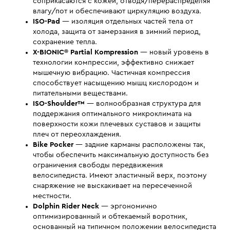
соприкасаются с кожей, отводя/перераспределяя
влагу/пот и обеспечивают циркуляцию воздуха.
ISO-Pad
— изоляция отдельных частей тела от
холода, защита от замерзания в зимний период,
сохранение тепла.
X-BIONIC® Partial Kompression
— новый уровень в
технологии компрессии, эффективно снижает
мышечную вибрацию. Частичная компрессия
способствует насыщению мышц кислородом и
питательными веществами.
ISO-Shoulder™
— волнообразная структура для
поддержания оптимального микроклимата на
поверхности кожи плечевых суставов и защиты
плеч от переохлаждения.
Bike Pocker
— задние карманы расположены так,
чтобы обеспечить максимальную доступность без
ограничения свободы передвижения
велосипедиста. Имеют эластичный верх, поэтому
снаряжение не выскакивает на пересеченной
местности.
Dolphin Rider Neck
— эргономично
оптимизированный и обтекаемый воротник,
основанный на типичном положении велосипедиста