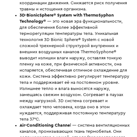
координации движения. Снижается риск получения
травмы и истощения организма.
3D-BionicSphere® System with ThermoSyphon
Technology
®
— это новая эра функциональности,
для обеспечения более эффективной
терморегуляции температуры тела. Уникальная
технология 3D Bionic Sphere® System с новой
сложной трехмерной структурой внутренних и
внешних воздушных каналов ThermoSyphone®
выводит излишки влаги наружу, оставляя тонкую
пленку на коже, при физической активности, она
испаряется, обеспечивая отличное охлаждение для
кожи. Система эффективно регулирует температуру
тела и поддерживает её на постоянном уровне.
Излишнее тепло и влага выносятся наружу,
замещаясь свежим воздухом. Согревает в паузах
между нагрузкой. 3D система согревает и
охлаждает тело человека, когда оно в этом
нуждается, поддерживая постоянную температуру
тела 37°С.
Air-Conditioning Channe
l — система вентиляционных
каналов, пронизывающих ткань термобелья. Они