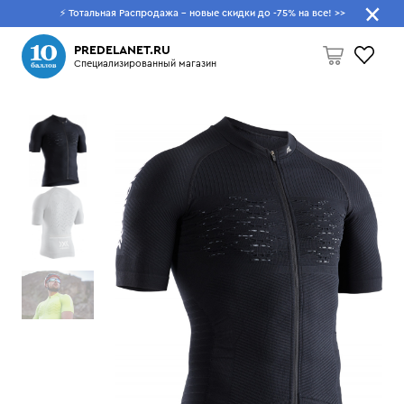
⚡ Тотальная Распродажа - новые скидки до -75% на все!
>>
Что будем искать?
PREDELANET.RU
Специализированный магазин
Пусто