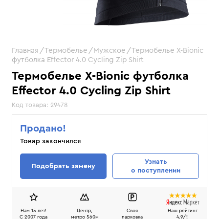
Главная
Термобелье
Мужское
Термобелье X-Bionic
футболка Effector 4.0 Cycling Zip Shirt
Термобелье X-Bionic футболка
Effector 4.0 Cycling Zip Shirt
Код товара:
29478
Продано!
Товар закончился
Узнать
Подобрать замену
о поступлении
Нам 15 лет!
Центр,
Своя
Наш рейтинг
C 2007 года
метро 560м
парковка
4.9/
5