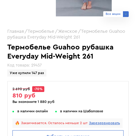
Все акции
Главная
Термобелье
Женское
Термобелье Guahoo
рубашка Everyday Mid-Weight 261
Термобелье Guahoo рубашка
Everyday Mid-Weight 261
Код товара:
29457
Уже купили 147 раз
2 690 руб
-70%
810 руб
Вы экономите 1 880 руб
в наличии онлайн
в наличии на Шаболовке
Заканчивается. Осталось меньше 2 шт
Зарезервировать