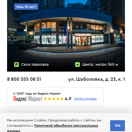
Нам 15 лет!
Своя парковка
Центр, метро 560 м
8 800 555 08 51
ул. Шаболовка, д. 23, к. 1
О НАС
ДОСТАВКА
ТЕСТЫ ЛЫЖ ОТЗЫВЫ
Мы используем Cookies. Продолжая работу с сайтом, вы
© 2006-2026 Пределанет
Ок
Доставка
соглашаетесь с
Политикой обработки персональных
Добавить в корзину
по всей РФ
Соглашение об обработке и хранении персональных данных
данных
.