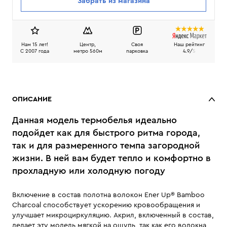
Забрать из магазина
Нам 15 лет!
Центр,
Своя
Наш рейтинг
C 2007 года
метро 560м
парковка
4.9/
5
ОПИСАНИЕ
Данная модель термобелья идеально
подойдет как для быстрого ритма города,
так и для размеренного темпа загородной
жизни. В ней вам будет тепло и комфортно в
прохладную или холодную погоду
Включение в состав полотна волокон Ener Up® Bamboo
Charcoal способствует ускорению кровообращения и
улучшает микроциркуляцию. Акрил, включенный в состав,
делает эту модель мягкой на ощупь, так как его волокна