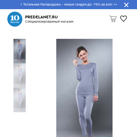
⚡ Тотальная Распродажа - новые скидки до -75% на все!
>>
Что будем искать?
PREDELANET.RU
Специализированный магазин
Пусто