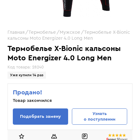
Главная
Термобелье
Мужское
Термобелье X-Bionic
кальсоны Moto Energizer 4.0 Long Men
Термобелье X-Bionic кальсоны
Moto Energizer 4.0 Long Men
Код товара:
28240
Уже купили 14 раз
Продано!
Товар закончился
Узнать
Подобрать замену
о поступлении