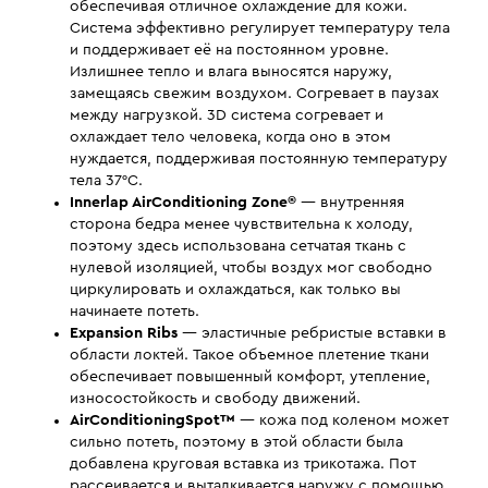
обеспечивая отличное охлаждение для кожи.
Система эффективно регулирует температуру тела
и поддерживает её на постоянном уровне.
Излишнее тепло и влага выносятся наружу,
замещаясь свежим воздухом. Согревает в паузах
между нагрузкой. 3D система согревает и
охлаждает тело человека, когда оно в этом
нуждается, поддерживая постоянную температуру
тела 37°С.
Innerlap AirConditioning Zone®
— внутренняя
сторона бедра менее чувствительна к холоду,
поэтому здесь использована сетчатая ткань с
нулевой изоляцией, чтобы воздух мог свободно
циркулировать и охлаждаться, как только вы
начинаете потеть.
Expansion Ribs
— эластичные ребристые вставки в
области локтей. Такое объемное плетение ткани
обеспечивает повышенный комфорт, утепление,
износостойкость и свободу движений.
AirConditioningSpot™
— кожа под коленом может
сильно потеть, поэтому в этой области была
добавлена круговая вставка из трикотажа. Пот
рассеивается и выталкивается наружу с помощью