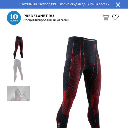
⚡ Тотальная Распродажа - новые скидки до -75% на все!
>>
Что будем искать?
PREDELANET.RU
Специализированный магазин
Пусто