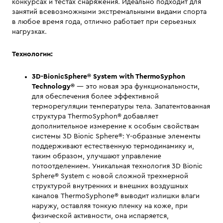
конкурсах и тестах снаряжения. Идеально подходит для
занятий всевозможными экстремальными видами спорта
в любое время года, отлично работает при серьезных
нагрузках.
Технологии:
3D-BionicSphere® System with ThermoSyphon
Technology
®
— это новая эра функциональности,
для обеспечения более эффективной
терморегуляции температуры тела. Запатентованная
структура ThermoSyphon® добавляет
дополнительное измерение к особым свойствам
системы 3D Bionic Sphere®: Y-образные элементы
поддерживают естественную термодинамику и,
таким образом, улучшают управление
потоотделением. Уникальная технология 3D Bionic
Sphere® System с новой сложной трехмерной
структурой внутренних и внешних воздушных
каналов ThermoSyphone® выводит излишки влаги
наружу, оставляя тонкую пленку на коже, при
физической активности, она испаряется,