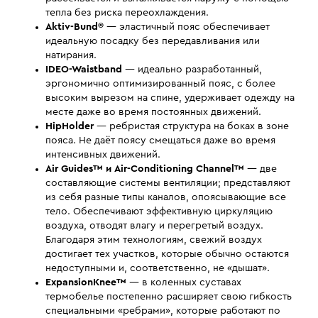
тепла без риска переохлаждения.
Aktiv-Bund®
— эластичный пояс обеспечивает
идеальную посадку без передавливания или
натирания.
IDEO-Waistband
— идеально разработанный,
эргономично оптимизированный пояс, с более
высоким вырезом на спине, удерживает одежду на
месте даже во время постоянных движений.
HipHolder
— ребристая структура на боках в зоне
пояса. Не даёт поясу смещаться даже во время
интенсивных движений.
Air Guides™ и Air-Conditioning Channel™
— две
составляющие системы вентиляции; представляют
из себя разные типы каналов, опоясывающие все
тело. Обеспечивают эффективную циркуляцию
воздуха, отводят влагу и перегретый воздух.
Благодаря этим технологиям, свежий воздух
достигает тех участков, которые обычно остаются
недоступными и, соответственно, не «дышат».
ExpansionKnee™
— в коленных суставах
термобелье постепенно расширяет свою гибкость
специальными «ребрами», которые работают по