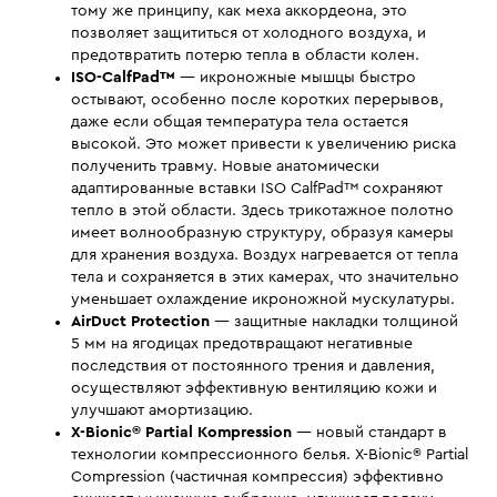
тому же принципу, как меха аккордеона, это
позволяет защититься от холодного воздуха, и
предотвратить потерю тепла в области колен.
ISO-CalfPad™
— икроножные мышцы быстро
остывают, особенно после коротких перерывов,
даже если общая температура тела остается
высокой. Это может привести к увеличению риска
полученить травму. Новые анатомически
адаптированные вставки ISO CalfPad™ сохраняют
тепло в этой области. Здесь трикотажное полотно
имеет волнообразную структуру, образуя камеры
для хранения воздуха. Воздух нагревается от тепла
тела и сохраняется в этих камерах, что значительно
уменьшает охлаждение икроножной мускулатуры.
AirDuct Protection
— защитные накладки толщиной
5 мм на ягодицах предотвращают негативные
последствия от постоянного трения и давления,
осуществляют эффективную вентиляцию кожи и
улучшают амортизацию.
X-Bionic® Partial Kompression
— новый стандарт в
технологии компрессионного белья. X-Bionic® Partial
Compression (частичная компрессия) эффективно