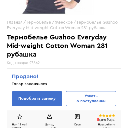
Главная
Термобелье
Женское
Термобелье Guahoo
Everyday Mid-weight Cotton Woman 281 рубашка
Термобелье Guahoo Everyday
Mid-weight Cotton Woman 281
рубашка
Код товара:
27862
Продано!
Товар закончился
Узнать
Подобрать замену
о поступлении
Нам 15 лет!
Центр,
Своя
Наш рейтинг