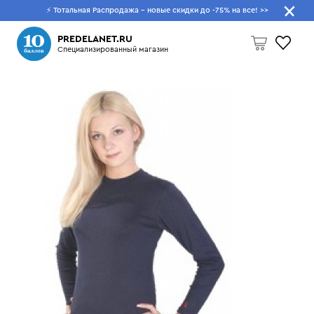
⚡ Тотальная Распродажа - новые скидки до -75% на все!
>>
Что будем искать?
PREDELANET.RU
Специализированный магазин
Пусто