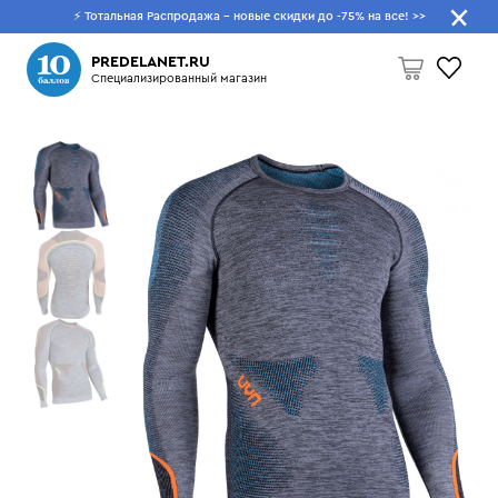
⚡ Тотальная Распродажа - новые скидки до -75% на все!
>>
Что будем искать?
PREDELANET.RU
Специализированный магазин
Пусто