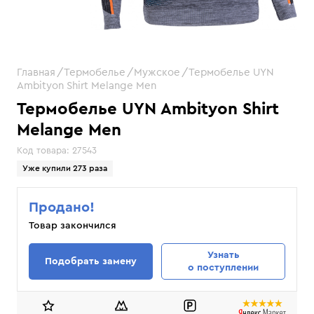
Главная
Термобелье
Мужское
Термобелье UYN
Ambityon Shirt Melange Men
Термобелье UYN Ambityon Shirt
Melange Men
Код товара:
27543
Уже купили 273 раза
Продано!
Товар закончился
Узнать
Подобрать замену
о поступлении