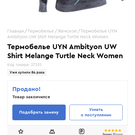
Главная
Термобелье
Женское
Термобелье UYN
Ambityon UW Shirt Melange Turtle Neck Women
Термобелье UYN Ambityon UW
Shirt Melange Turtle Neck Women
Код товара:
27535
Уже купили 84 раза
Продано!
Товар закончился
Узнать
Подобрать замену
о поступлении