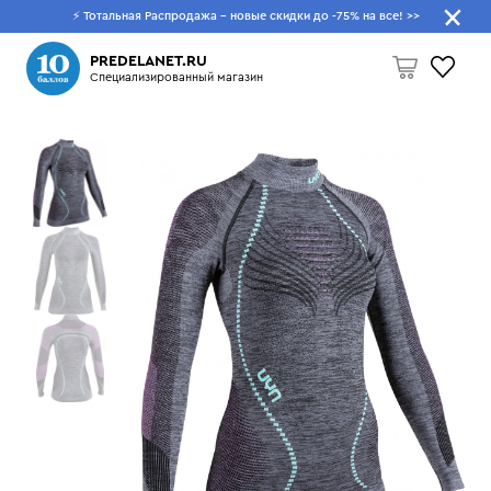
⚡ Тотальная Распродажа - новые скидки до -75% на все!
>>
Что будем искать?
PREDELANET.RU
Специализированный магазин
Пусто