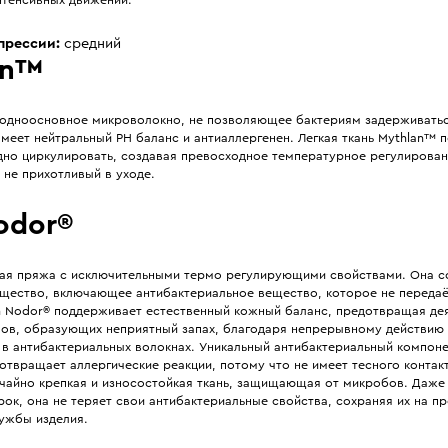
прессии:
средний
an™
, одноосновное микроволокно, не позволяющее бактериям задерживатьс
меет нейтральный PH баланс и антиаллергенен. Легкая ткань Mythlan™ 
дно циркулировать, создавая превосходное температурное регулирован
 не прихотливый в уходе.
odor®
ая пряжа с исключительными термо регулирующими свойствами. Она с
щество, включающее антибактериальное вещество, которое не передаё
in Nodor® поддерживает естественный кожный баланс, предотвращая де
ов, образующих неприятный запах, благодаря непрерывному действию
в антибактериальных волокнах. Уникальный антибактериальный компоне
твращает аллергические реакции, потому что не имеет тесного контакт
чайно крепкая и износостойкая ткань, защищающая от микробов. Даже
рок, она не теряет свои антибактериальные свойства, сохраняя их на п
лужбы изделия.