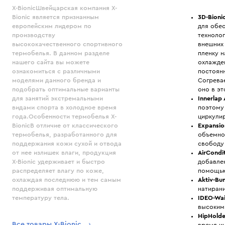
X-BionicШвейцарская компания X-
3D-Bioni
Bionic является признанным
для обе
европейским лидером по
технолог
производству
внешних
высококачественного спортивного
пленку н
термобелья. В данном разделе
охлажде
нашего сайта вы можете
постоян
ознакомиться с различными
Согревае
моделями данного бренда и
оно в э
подобрать оптимальные варианты
Innerlap
для занятий экстремальными
поэтому 
видами спорта в холодное время
циркулир
года.Особенности термобелья X-
Expansio
BionicВ отличие от классического
объемно
термобелья, разработанного для
свободу
поддержания кожи сухой и отвода
AirCondi
от нее излишек влаги, продукция
добавлен
X-Bionic удерживает и быстро
помощью
распределяет влагу по коже,
Aktiv-Bu
охлаждая последнюю и тем самым
натирани
поддерживая оптимальную
IDEO-Wa
температуру тела.
высоким
HipHolde
Все товары X-Bionic
время и