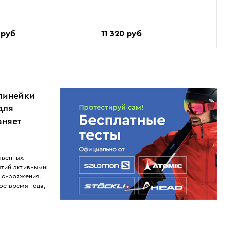
 руб
11 320 руб
 линейки
для
аняет
твенных
ятий активными
х снаряжения.
ое время года,