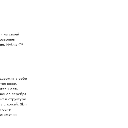
я на своей
позволяет
ие. Mythlan™
одержит в себе
тся коже.
ятельность
 ионов серебра
нт в структуре
а с кожей. Skin
 после
ротяжении