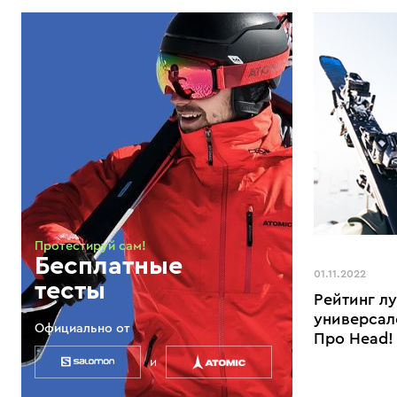
Протестируй сам!
Бесплатные
01.11.2022
тесты
Рейтинг л
универсал
Официально от
Про Head!
и