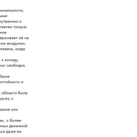
иональности,
ьная
нутренних и
тавляя тонкую
чное
ерживает её на
жим воздухом.
ловека, когда
к холоду,
 мог свободно
Такое
остойкость и
й области была
аружу с
вания или
с, с более
нных движений.
ься даже во