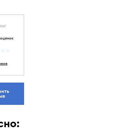
ИНГ
 оценок
ывов
вить
ыв
сно: