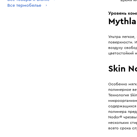
Все термобелье
Уровень ком
Mythl
Ультра легкое
поверхности. И
воздуху свобо
цветостойкий и
Skin N
Особенно мягк
полимерное ве
Технология Sk
микроорганизм
содержащихся 
полимера предо
Nodor® чрезвы
нескольких сти
всего срока с