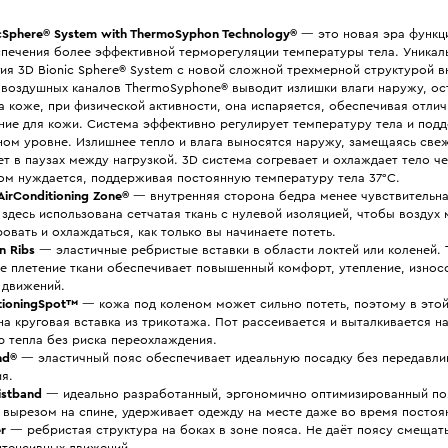
cSphere® System with ThermoSyphon Technology
®
— это новая эра функц
спечения более эффективной терморегуляции температуры тела. Уникал
ия 3D Bionic Sphere® System с новой сложной трехмерной структурой в
 воздушных каналов ThermoSyphone® выводит излишки влаги наружу, ос
а коже, при физической активности, она испаряется, обеспечивая отли
ние для кожи. Система эффективно регулирует температуру тела и подд
ном уровне. Излишнее тепло и влага выносятся наружу, замещаясь све
т в паузах между нагрузкой. 3D система согревает и охлаждает тело че
том нуждается, поддерживая постоянную температуру тела 37°С.
 AirConditioning Zone®
— внутренняя сторона бедра менее чувствительна 
здесь использована сетчатая ткань с нулевой изоляцией, чтобы воздух
овать и охлаждаться, как только вы начинаете потеть.
n Ribs
— эластичные ребристые вставки в области локтей или коленей. 
е плетение ткани обеспечивает повышенный комфорт, утепление, износ
 движений.
tioningSpot™
— кожа под коленом может сильно потеть, поэтому в это
а круговая вставка из трикотажа. Пот рассеивается и выталкивается н
 тепла без риска переохлаждения.
nd®
— эластичный пояс обеспечивает идеальную посадку без передавли
я.
istband
— идеально разработанный, эргономично оптимизированный поя
 вырезом на спине, удерживает одежду на месте даже во время постоя
r
— ребристая структура на боках в зоне пояса. Не даёт поясу смещат
нтенсивных движений.