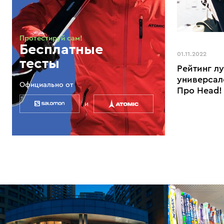
Протестируй сам!
Бесплатные
01.11.2022
тесты
Рейтинг л
универсал
Официально от
Про Head!
и