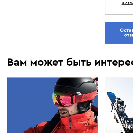
0 отз
Оста
отз
Вам может быть интере