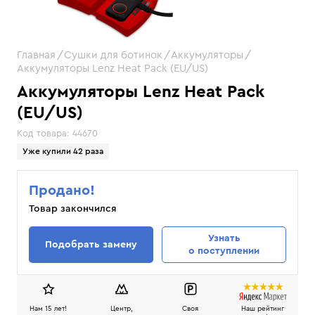
Главная
Сушки для ботинок
Аккумуляторы
Аккумуляторы Lenz Heat Pack (EU/US)
Аккумуляторы Lenz Heat Pack
(EU/US)
Код товара:
44670
Уже купили 42 раза
Продано!
Товар закончился
Узнать
Подобрать замену
о поступлении
Нам 15 лет!
Центр,
Своя
Наш рейтинг