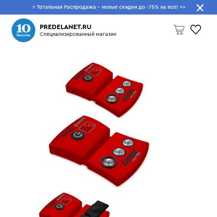
⚡ Тотальная Распродажа - новые скидки до -75% на все!
>>
Что будем искать?
PREDELANET.RU
Специализированный магазин
Пусто