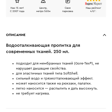
Нам 15 лет!
Центр,
Своя
Наш рейтинг
C 2007 года
метро 560м
парковка
4.9/
5
ОПИСАНИЕ
Водооталкивающая пропитка для
современных тканей. 250 мл.
подходит для мембранных тканей (Gore-Tex®), не
нарушает дышащие свойства.
для эластичных тканей типа SoftShell.
сильный водо и грязеотталкивающий эффект.
может наносится также на рюкзаки, палатки.
легко наносится — распылить и дать высохнуть.
не требует нагрева.