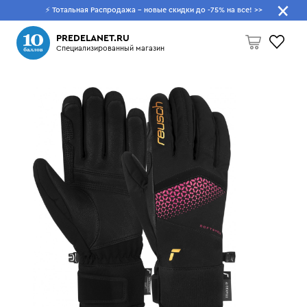
⚡ Тотальная Распродажа - новые скидки до -75% на все!
>>
Что будем искать?
PREDELANET.RU
Специализированный магазин
Пусто