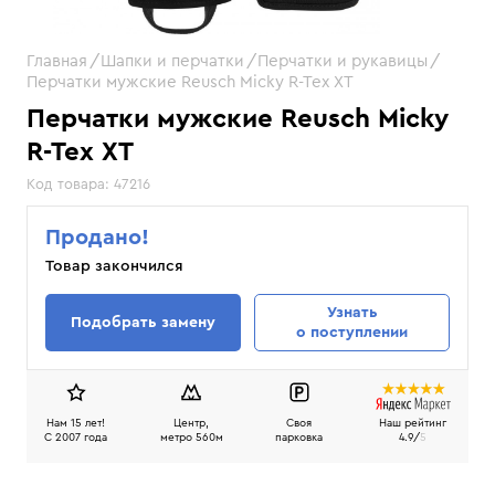
Главная
Шапки и перчатки
Перчатки и рукавицы
Перчатки мужские Reusch Micky R-Tex XT
Перчатки мужские Reusch Micky
R-Tex XT
Код товара:
47216
Продано!
Товар закончился
Узнать
Подобрать замену
о поступлении
Нам 15 лет!
Центр,
Своя
Наш рейтинг
C 2007 года
метро 560м
парковка
4.9/
5