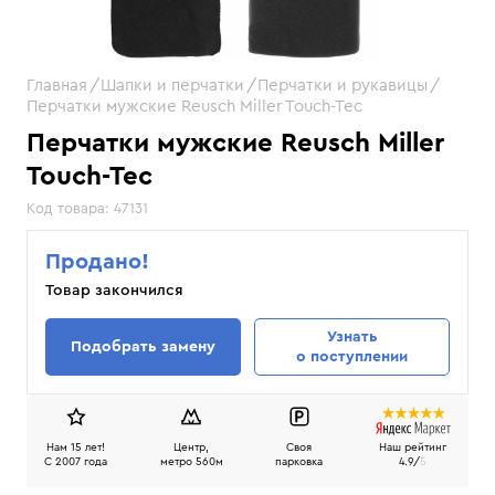
Главная
Шапки и перчатки
Перчатки и рукавицы
Перчатки мужские Reusch Miller Touch-Tec
Перчатки мужские Reusch Miller
Touch-Tec
Код товара:
47131
Продано!
Товар закончился
Узнать
Подобрать замену
о поступлении
Нам 15 лет!
Центр,
Своя
Наш рейтинг
C 2007 года
метро 560м
парковка
4.9/
5