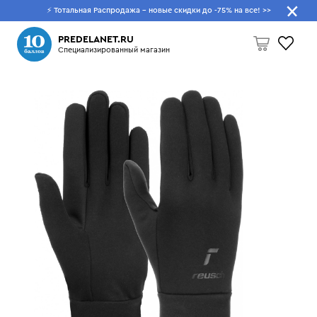
⚡ Тотальная Распродажа - новые скидки до -75% на все!
>>
Что будем искать?
PREDELANET.RU
Специализированный магазин
Пусто