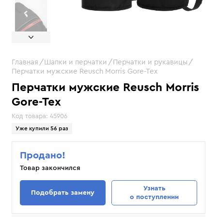
Главная
Шапки и перчатки
Перчатки и рукавицы
Перчатки мужские Reusch Morris Gore-Tex
Перчатки мужские Reusch Morris
Gore-Tex
Код товара:
45906
Уже купили 56 раз
Продано!
Товар закончился
Узнать
Подобрать замену
о поступлении