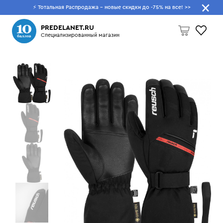
⚡ Тотальная Распродажа - новые скидки до -75% на все!
>>
Что будем искать?
PREDELANET.RU
Специализированный магазин
Пусто