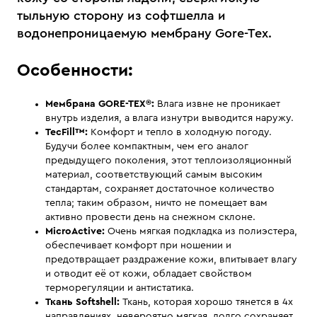
тыльную сторону из софтшелла и
водонепроницаемую мембрану Gore-Tex.
Особенности:
Мембрана
GORE-TEX®:
Влага извне не проникает
внутрь изделия, а влага изнутри выводится наружу.
TecFill™:
Комфорт и тепло в холодную погоду.
Будучи более компактным, чем его аналог
предыдущего поколения, этот теплоизоляционный
материал, соответствующий самым высоким
стандартам, сохраняет достаточное количество
тепла; таким образом, ничто не помещает вам
активно провести день на снежном склоне.
MicroActive:
Очень мягкая подкладка из полиэстера,
обеспечивает комфорт при ношении и
предотвращает раздражение кожи, впитывает влагу
и отводит её от кожи, обладает свойством
терморегуляции и антистатика.
Ткань Softshell:
Ткань, которая хорошо тянется в 4х
направлениях, невероятно мягкая, долго сохраняет