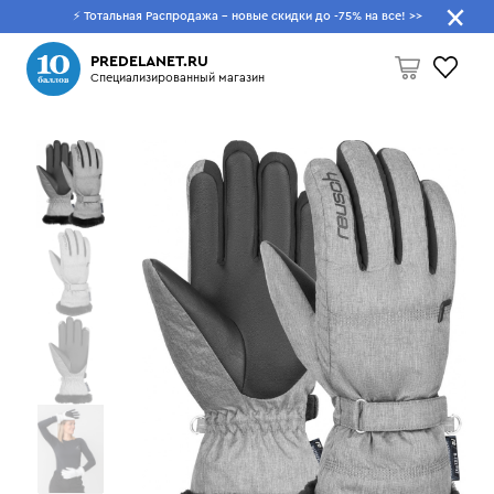
⚡ Тотальная Распродажа - новые скидки до -75% на все!
>>
Что будем искать?
PREDELANET.RU
Специализированный магазин
Пусто