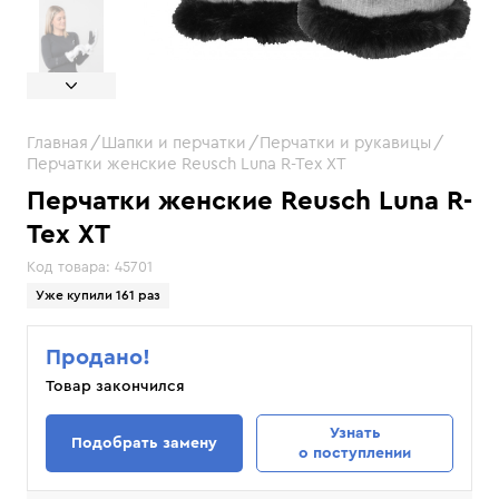
Главная
Шапки и перчатки
Перчатки и рукавицы
Перчатки женские Reusch Luna R-Tex XT
Перчатки женские Reusch Luna R-
Tex XT
Код товара:
45701
Уже купили 161 раз
Продано!
Товар закончился
Узнать
Подобрать замену
о поступлении