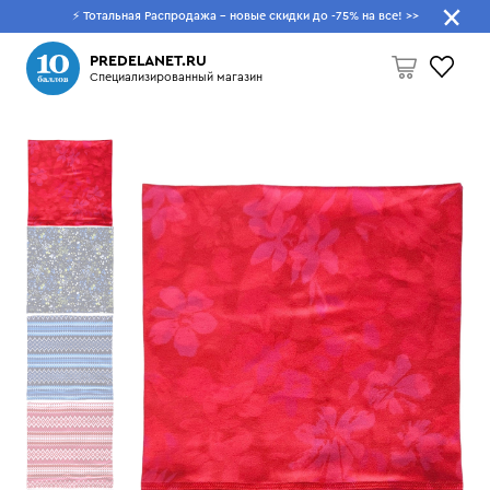
⚡ Тотальная Распродажа - новые скидки до -75% на все!
>>
Что будем искать?
PREDELANET.RU
Специализированный магазин
Пусто