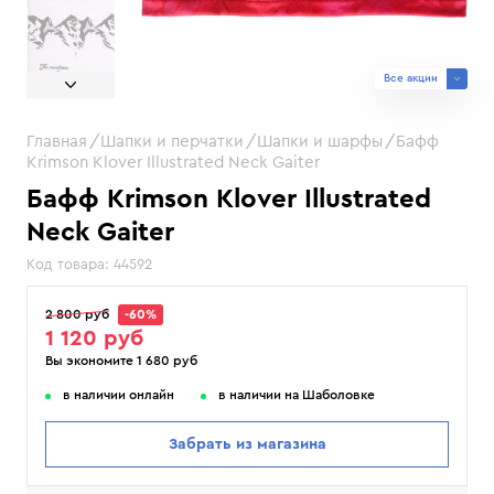
Все акции
Главная
Шапки и перчатки
Шапки и шарфы
Бафф
Krimson Klover Illustrated Neck Gaiter
Бафф Krimson Klover Illustrated
Neck Gaiter
Код товара:
44592
2 800 руб
-60%
1 120 руб
Вы экономите 1 680 руб
в наличии онлайн
в наличии на Шаболовке
Забрать из магазина