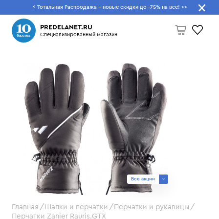
⚡ Тотальная Распродажа - новые скидки до -75% на все!
>>
Что будем искать?
PREDELANET.RU
Специализированный магазин
Пусто
Все акции
Главная
Шапки и перчатки
Перчатки и рукавицы
Перчатки Zanier Rauris.GTX