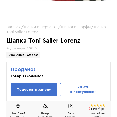
Главная
Шапки и перчатки
Шапки и шарфы
Шапка
Toni Sailer Lorenz
Шапка Toni Sailer Lorenz
Код товара:
40985
Уже купили 42 раза
Продано!
Товар закончился
Узнать
Подобрать замену
о поступлении
Нам 15 лет!
Центр,
Своя
Наш рейтинг
C 2007 года
метро 560м
парковка
4.9/
5