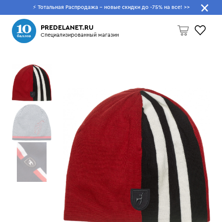
⚡ Тотальная Распродажа - новые скидки до -75% на все!
>>
Что будем искать?
PREDELANET.RU
Специализированный магазин
Пусто