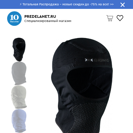
⚡ Тотальная Распродажа - новые скидки до -75% на все!
>>
Что будем искать?
PREDELANET.RU
Специализированный магазин
Пусто