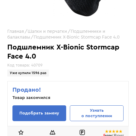
Главная
Шапки и перчатки
Подшлемники и
балаклавы
Подшлемник X-Bionic Stormcap Face 4.0
Подшлемник X-Bionic Stormcap
Face 4.0
Код товара:
40709
Уже купили 1596 раз
Продано!
Товар закончился
Узнать
Подобрать замену
о поступлении