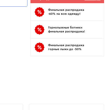
Показать еще
Sportalm
Wind X-Treme
авнения и
Spyder
X-Bionic
Финальная распродажа
 Рекомендации
-60% на всю одежду!
Stayer
X-Socks
Stockli
Zanier
Горнолыжные ботинки
Suunto
Zerorh+
финальная распродажа!
Tecnica
Посмотреть все
Terror
Финальная распродажа
горные лыжи до -50%
The North Face
Therm-ic