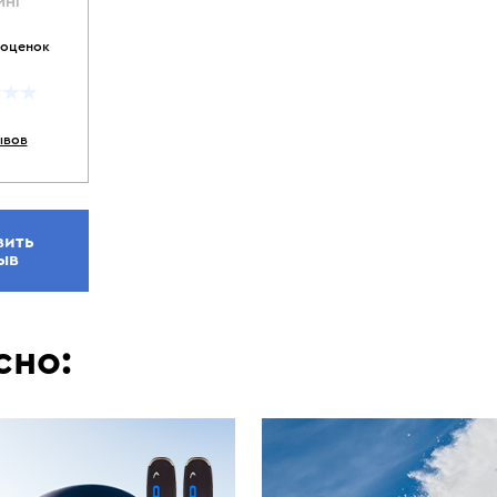
ИНГ
 оценок
ывов
вить
ыв
сно: