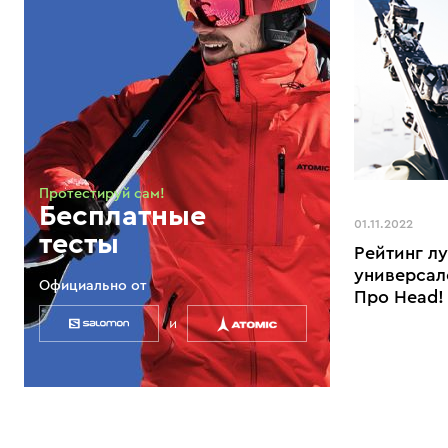
Протестируй сам!
Бесплатные
01.11.2022
тесты
Рейтинг л
универсал
Официально от
Про Head!
и