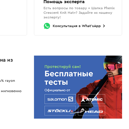
Помощь эксперта
Есть вопросы по товару « Шапка Phenix
о
Crescent Knit Hat»? Задайте их нашему
эксперту!
Консультация
в
What'sApp
на из
14% rayon
и мнгновенно