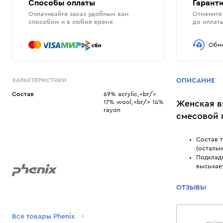
Способы оплаты
Гаранти
Оплачивайте заказ удобным вам
Отмените 
способом и в любое время
до оплат
Обме
ХАРАКТЕРИСТИКИ
ОПИСАНИЕ
Состав
69% acrylic,<br/>
17% wool,<br/> 14%
Женская в
rayon
смесовой 
Состав т
(остальн
Подкладк
высыхае
ОТЗЫВЫ
Все товары Phenix