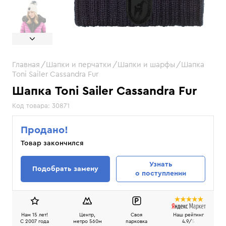
Главная
Шапки и перчатки
Шапки и шарфы
Шапка
Toni Sailer Cassandra Fur
Шапка Toni Sailer Cassandra Fur
Код товара:
30871
Продано!
Товар закончился
Узнать
Подобрать замену
о поступлении
Нам 15 лет!
Центр,
Своя
Наш рейтинг
C 2007 года
метро 560м
парковка
4.9/
5