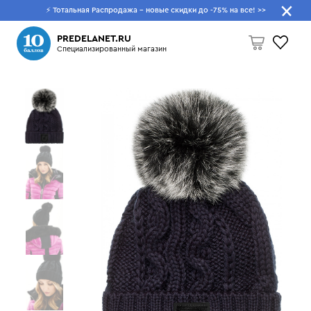
⚡ Тотальная Распродажа - новые скидки до -75% на все!
>>
Что будем искать?
PREDELANET.RU
Специализированный магазин
Пусто