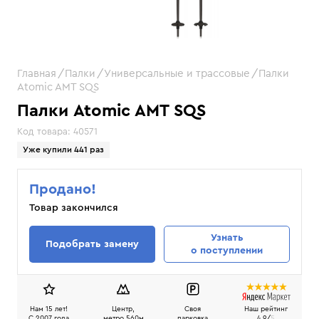
Главная
Палки
Универсальные и трассовые
Палки
Atomic AMT SQS
Палки Atomic AMT SQS
Код товара:
40571
Уже купили 441 раз
Продано!
Товар закончился
Узнать
Подобрать замену
о поступлении
Нам 15 лет!
Центр,
Своя
Наш рейтинг
C 2007 года
метро 560м
парковка
4.9/
5