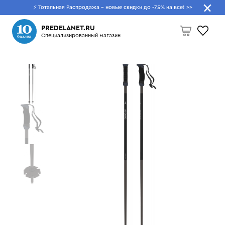
⚡ Тотальная Распродажа - новые скидки до -75% на все!
>>
Что будем искать?
PREDELANET.RU
Специализированный магазин
Пусто