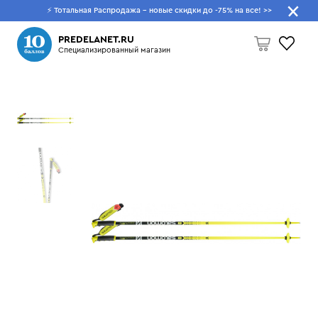
⚡ Тотальная Распродажа - новые скидки до -75% на все!
>>
Что будем искать?
PREDELANET.RU
Специализированный магазин
Пусто