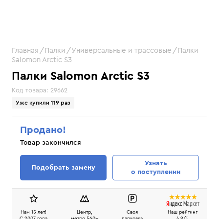
Главная
Палки
Универсальные и трассовые
Палки
Salomon Arctic S3
Палки Salomon Arctic S3
Код товара:
29662
Уже купили 119 раз
Продано!
Товар закончился
Узнать
Подобрать замену
о поступлении
Нам 15 лет!
Центр,
Своя
Наш рейтинг
C 2007 года
метро 560м
парковка
4.9/
5