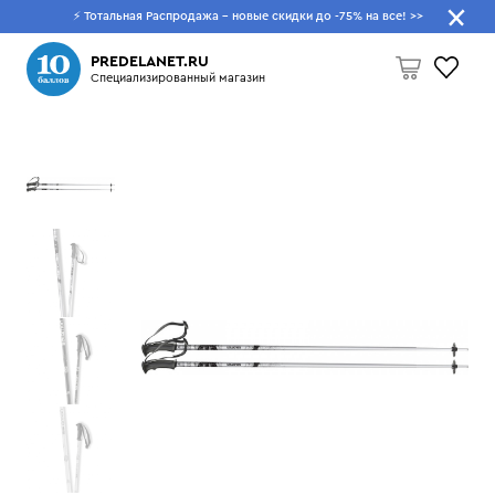
⚡ Тотальная Распродажа - новые скидки до -75% на все!
>>
Что будем искать?
PREDELANET.RU
Специализированный магазин
Пусто