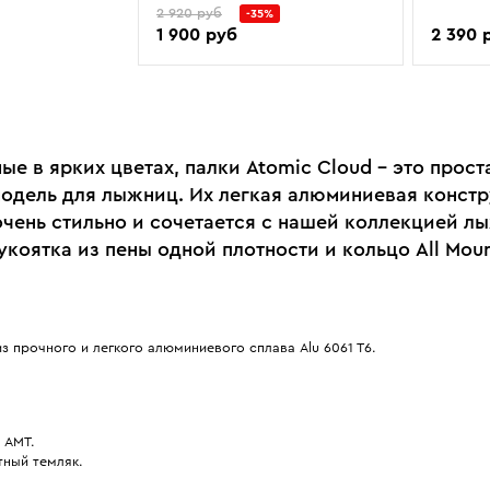
2 920 руб
-35%
1 900 руб
2 390 
е в ярких цветах, палки Atomic Cloud - это прост
модель для лыжниц. Их легкая алюминиевая конст
очень стильно и сочетается с нашей коллекцией лы
коятка из пены одной плотности и кольцо All Moun
з прочного и легкого алюминиевого сплава Alu 6061 T6.
 AMT.
тный темляк.