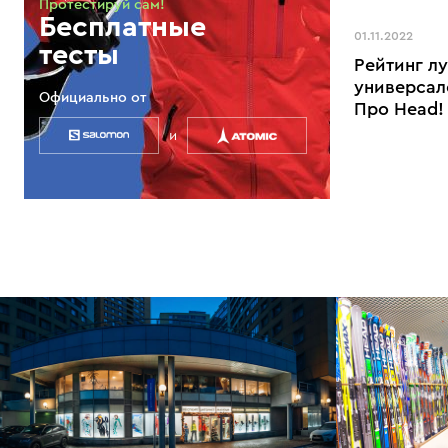
Протестируй сам!
Бесплатные
01.11.2022
тесты
Рейтинг л
универсал
Официально от
Про Head!
и