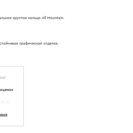
льное круглое кольцо All Mountain.
стойчивая графическая отделка.
ИНГ
 оценок
ывов