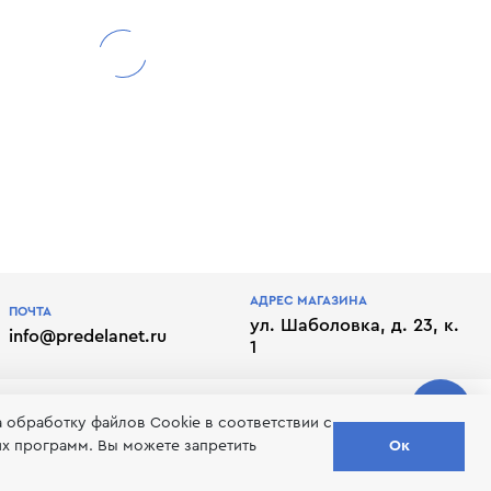
АДРЕС МАГАЗИНА
ПОЧТА
ул. Шаболовка, д. 23, к.
info@predelanet.ru
1
а обработку файлов Сookie в соответствии с
их программ. Вы можете запретить
Ок
лате
Отписаться от рассылки