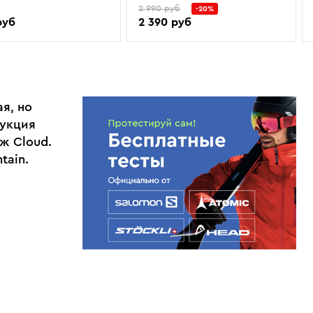
2 990 руб
-20%
руб
2 390 руб
ая, но
рукция
ж Cloud.
tain.