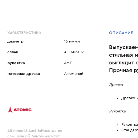
ХАРАКТЕРИСТИКИ
ОПИСАНИЕ
диаметр
16 мммм
Выпускаемы
сплав
Alu 6061 T6
стильная 
выглядит 
рукоятка
AMT
Прочная ру
материал древка
Алюминий
Древко
Древко и
Рукоятка
Рукоятка
Стандар
Altenmarkt AustriaНикогда не
слышали об Альтенмаркте?