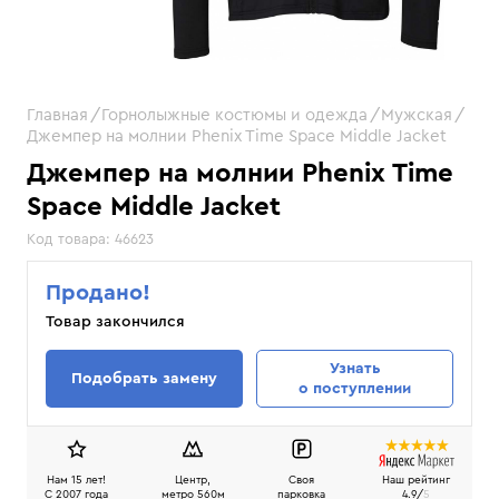
Главная
Горнолыжные костюмы и одежда
Мужская
Джемпер на молнии Phenix Time Space Middle Jacket
Джемпер на молнии Phenix Time
Space Middle Jacket
Код товара:
46623
Продано!
Товар закончился
Узнать
Подобрать замену
о поступлении
Нам 15 лет!
Центр,
Своя
Наш рейтинг
C 2007 года
метро 560м
парковка
4.9/
5