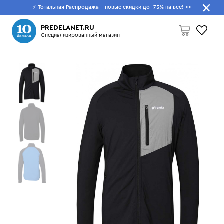
⚡ Тотальная Распродажа - новые скидки до -75% на все!
>>
Что будем искать?
PREDELANET.RU
Специализированный магазин
Пусто