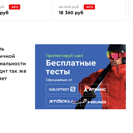
руб
45 900 руб
-60%
-60%
 руб
18 360 руб
ль
гичной
нальности
дит так же
яет