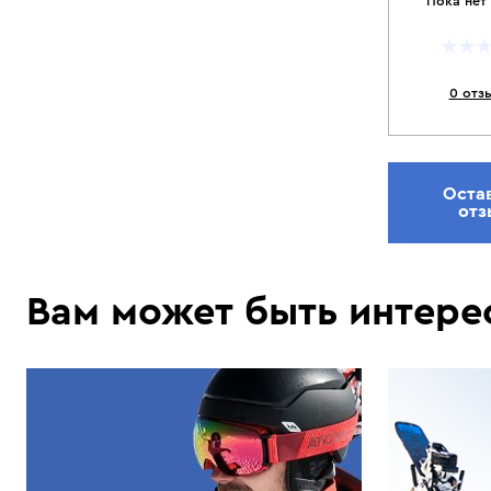
Пока нет
0 отз
Оста
отз
Вам может быть интере