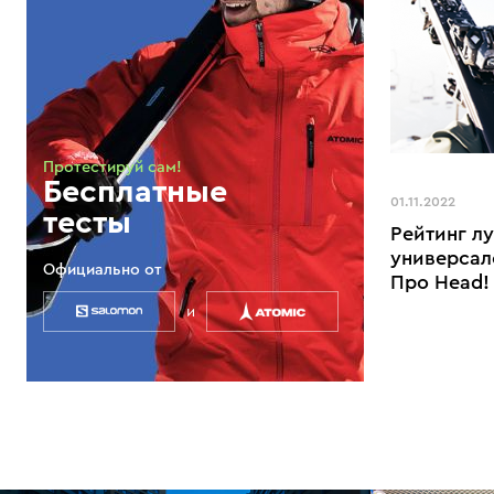
Протестируй сам!
Бесплатные
01.11.2022
тесты
Рейтинг л
универсал
Официально от
Про Head!
и