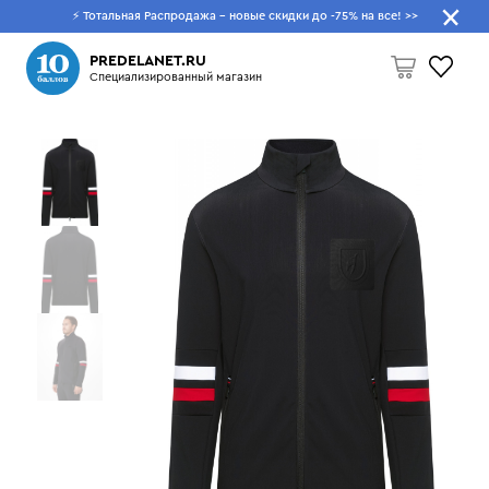
⚡ Тотальная Распродажа - новые скидки до -75% на все!
>>
Что будем искать?
PREDELANET.RU
Специализированный магазин
Пусто