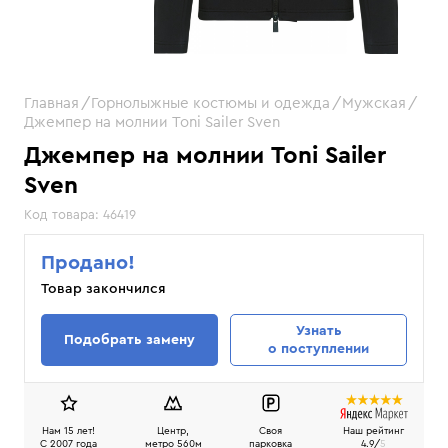
Главная
Горнолыжные костюмы и одежда
Мужская
Джемпер на молнии Toni Sailer Sven
Джемпер на молнии Toni Sailer
Sven
Код товара:
46419
Продано!
Товар закончился
Узнать
Подобрать замену
о поступлении
Нам 15 лет!
Центр,
Своя
Наш рейтинг
C 2007 года
метро 560м
парковка
4.9/
5