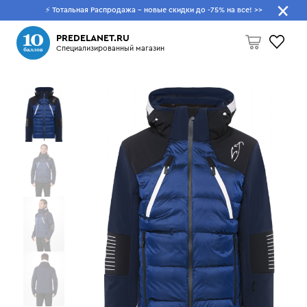
⚡ Тотальная Распродажа - новые скидки до -75% на все!
>>
Что будем искать?
PREDELANET.RU
Специализированный магазин
Пусто