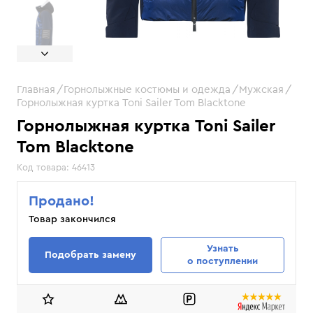
Главная
Горнолыжные костюмы и одежда
Мужская
Горнолыжная куртка Toni Sailer Tom Blacktone
Горнолыжная куртка Toni Sailer
Tom Blacktone
Код товара:
46413
Продано!
Товар закончился
Узнать
Подобрать замену
о поступлении