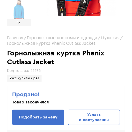
Главная
Горнолыжные костюмы и одежда
Мужская
Горнолыжная куртка Phenix Cutlass Jacket
Горнолыжная куртка Phenix
Cutlass Jacket
Код товара:
45575
Уже купили 7 раз
Продано!
Товар закончился
Узнать
Подобрать замену
о поступлении