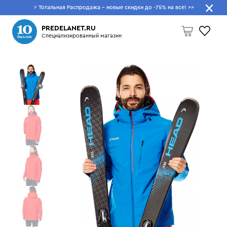
⚡ Тотальная Распродажа - новые скидки до -75% на все!
>>
Что будем искать?
PREDELANET.RU
Специализированный магазин
Пусто