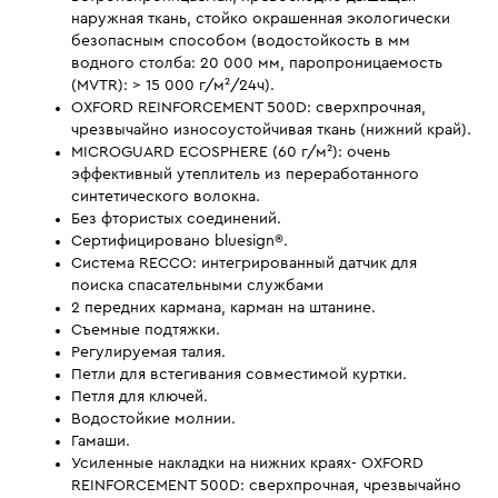
наружная ткань, стойко окрашенная экологически
безопасным способом (водостойкость в мм
водного столба: 20 000 мм, паропроницаемость
(MVTR): > 15 000 г/м²/24ч).
OXFORD REINFORCEMENT 500D: сверхпрочная,
чрезвычайно износоустойчивая ткань (нижний край).
MICROGUARD ECOSPHERE (60 г/м²): очень
эффективный утеплитель из переработанного
синтетического волокна.
Без фтористых соединений.
Сертифицировано bluesign®.
Система RECCO: интегрированный датчик для
поиска спасательными службами
2 передних кармана, карман на штанине.
Съемные подтяжки.
Регулируемая талия.
Петли для встегивания совместимой куртки.
Петля для ключей.
Водостойкие молнии.
Гамаши.
Усиленные накладки на нижних краях- OXFORD
REINFORCEMENT 500D: сверхпрочная, чрезвычайно