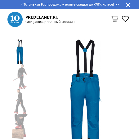
⚡ Тотальная Распродажа - новые скидки до -75% на все!
>>
Что будем искать?
PREDELANET.RU
Специализированный магазин
Пусто