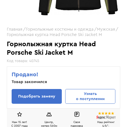
Главная
Горнолыжные костюмы и одежда
Мужская
Горнолыжная куртка Head Porsche Ski Jacket M
Горнолыжная куртка Head
Porsche Ski Jacket M
Код товара:
40745
Продано!
Товар закончился
Узнать
Подобрать замену
о поступлении
Нам 15 лет!
Центр,
Своя
Наш рейтинг
C 2007 года
метро 560м
парковка
4.9/
5