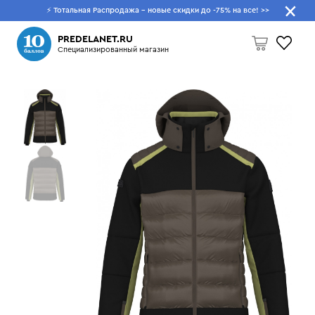
⚡ Тотальная Распродажа - новые скидки до -75% на все!
>>
Что будем искать?
PREDELANET.RU
Специализированный магазин
Пусто