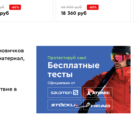
руб
45 900 руб
-60%
-60%
 руб
18 360 руб
 новичков
материал,
твие в