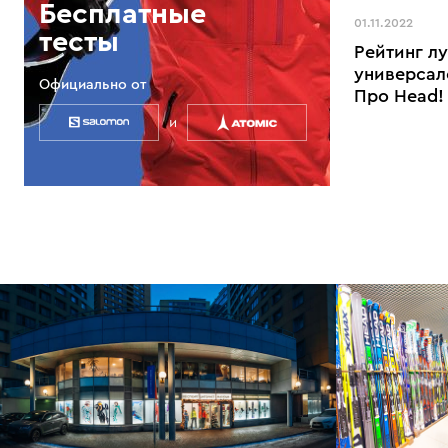
Бесплатные
01.11.2022
тесты
Рейтинг л
универсал
Официально от
Про Head!
и