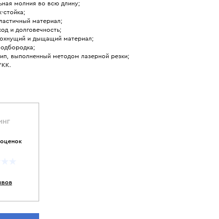
ьная молния во всю длину;
-стойка;
ластичный материал;
ход и долговечность;
охнущий и дыщащий материал;
подбородка;
тип, выполненный методом лазерной резки;
YKK.
ИНГ
 оценок
ывов