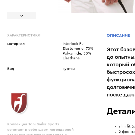
ХАРАКТЕРИСТИКИ
ОПИСАНИЕ
материал
Interlock Full
Elastomeric: 70%
Этот базов
Polyamide, 30%
до опытны
Elasthane
который о
Вид
куртки
быстросох
функциона
долговечн
носке даж
Детали
Коллекция Toni Sailer Sports
slim fit
сочетает в себе шарм легендарной
2 фронт