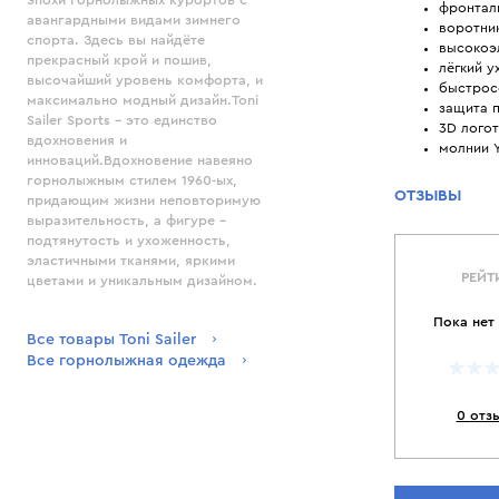
эпохи горнолыжных курортов с
фронтал
авангардными видами зимнего
воротник
спорта. Здесь вы найдёте
высокоэ
прекрасный крой и пошив,
лёгкий у
высочайший уровень комфорта, и
быстрос
максимально модный дизайн.Toni
защита 
Sailer Sports - это единство
3D лого
вдохновения и
молнии 
инноваций.Вдохновение навеяно
горнолыжным стилем 1960-ых,
ОТЗЫВЫ
придающим жизни неповторимую
выразительность, а фигуре -
подтянутость и ухоженность,
эластичными тканями, яркими
РЕЙТ
цветами и уникальным дизайном.
Пока нет
Все товары Toni Sailer
Все горнолыжная одежда
0 отз