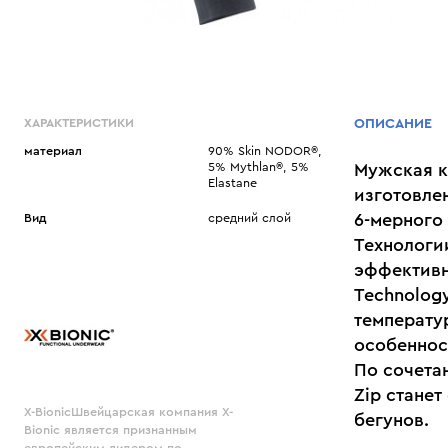
ХАРАКТЕРИСТИКИ
ОПИСАНИЕ
материал
90% Skin NODOR®,
5% Mythlan®, 5%
Мужская к
Elastane
изготовле
6-мерного
Вид
средний слой
Технологи
эффективн
Technolog
температу
особеннос
По сочетан
Zip стане
X-BionicШвейцарская компания X-
бегунов.
Bionic является признанным