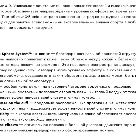
ие 4.0. Уникальное сочетание инновационных технологий и высококачес
оторое обеспечивает непревзойденный уровень комфорта во время зан
 Термобелье X-Bionic выиграло множество наград на конкурсах и теста
одит для занятий всевозможными экстремальными видами спорта в люб
ет при серьезных нагрузках.
c Sphere System™ на спине
— благодаря специальной волнистой структу
ины неплотно прилегает к коже. Таким образом между кожей и бельем с
ые камеры различных размеров. Это позволяет распространять воздух,
ому кондиционеру. Благодаря изолирующему эффекту и в сочетании с 
теплообмена, создаваемого таким образом, мышцы и кожа может быть 
ии оптимальной температуры.
 особая конструкция на внутренней стороне воротника с продольно
женными протоками позволяет отводить влажный теплый воздух от тела
ивает эффективность всей системы климат контроля.
user on the cuff
— продольно расположенные протоки на манжетах отв
оздух от тела и поддерживает эффективность всей системы климат конт
ticity
— высокая эластичность материала на спине обеспечивает прево
 и оптимальную свободу движения.
ed elbows
— оптимальная посадка и большой диапазон движения гаран
ря анатомическим предварительно сформированным локтям.