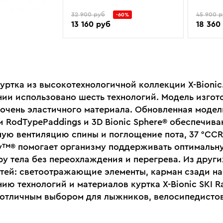
32 900 руб
45 900 
-60%
13 160 руб
18 360
уртка из высокотехнологичной коллекции X-Bionic
нии использовано шесть технологий. Модель изгот
 очень эластичного материала. Обновленная модель
и RodTypePaddings и 3D Bionic Sphere® обеспечива
ую вентиляцию спины и поглощение пота, 37 °CCR
y™® помогает организму поддерживать оптимальн
ру тела без переохлаждения и перегрева. Из други
тей: светоотражающие элементы, карман сзади на
ию технологий и материалов куртка X-Bionic SKI Ra
т отличным выбором для лыжников, велосипедисто