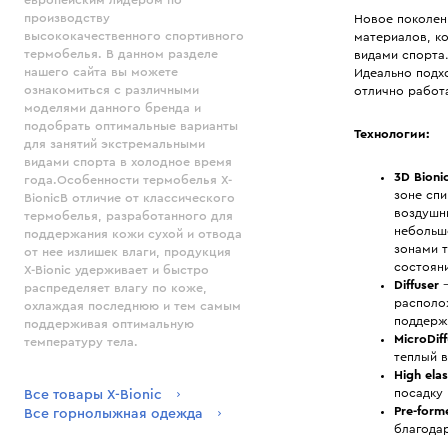
европейским лидером по
производству
Новое поколен
высококачественного спортивного
материалов, к
термобелья. В данном разделе
видами спорта.
нашего сайта вы можете
Идеально подх
ознакомиться с различными
отлично работа
моделями данного бренда и
подобрать оптимальные варианты
Технологии:
для занятий экстремальными
видами спорта в холодное время
3D Bioni
года.Особенности термобелья X-
зоне сп
BionicВ отличие от классического
воздушн
термобелья, разработанного для
небольш
поддержания кожи сухой и отвода
зонами 
от нее излишек влаги, продукция
состоян
X-Bionic удерживает и быстро
Diffuser
—
распределяет влагу по коже,
располо
охлаждая последнюю и тем самым
поддерж
поддерживая оптимальную
MicroDiff
температуру тела.
теплый в
High elas
посадку
Все товары X-Bionic
Pre-form
Все горнолыжная одежда
благода