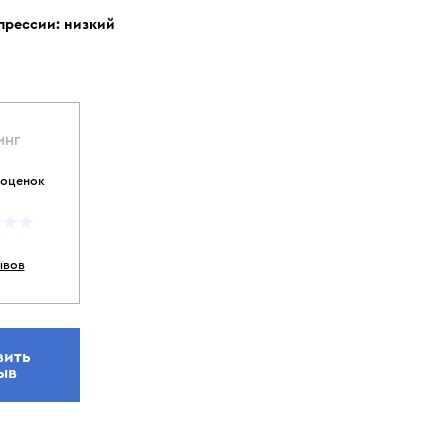
прессии:
низкий
ИНГ
 оценок
ывов
вить
ыв