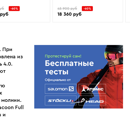
руб
45 900 руб
-60%
-60%
 руб
18 360 руб
. При
овлена из
 4.0.
ют
ую
х
 молнии.
coon Full
в и