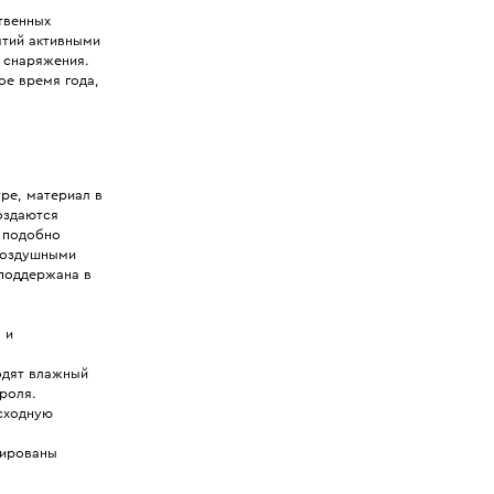
твенных
ятий активными
х снаряжения.
ое время года,
ре, материал в
оздаются
 подобно
воздушными
поддержана в
 и
одят влажный
роля.
сходную
тированы