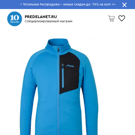
⚡ Тотальная Распродажа - новые скидки до -75% на все!
>>
Что будем искать?
PREDELANET.RU
Специализированный магазин
Пусто