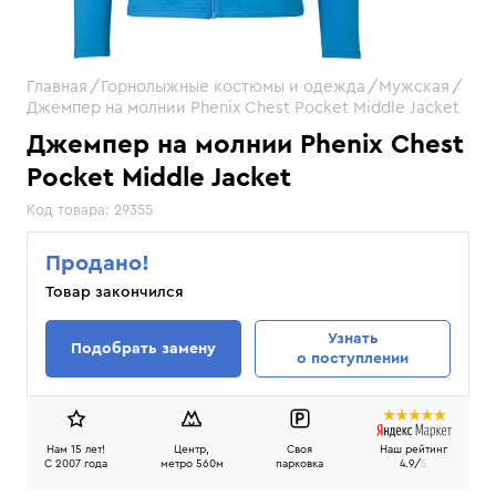
Главная
Горнолыжные костюмы и одежда
Мужская
Джемпер на молнии Phenix Chest Pocket Middle Jacket
Джемпер на молнии Phenix Chest
Pocket Middle Jacket
Код товара:
29355
Продано!
Товар закончился
Узнать
Подобрать замену
о поступлении
Нам 15 лет!
Центр,
Своя
Наш рейтинг
C 2007 года
метро 560м
парковка
4.9/
5