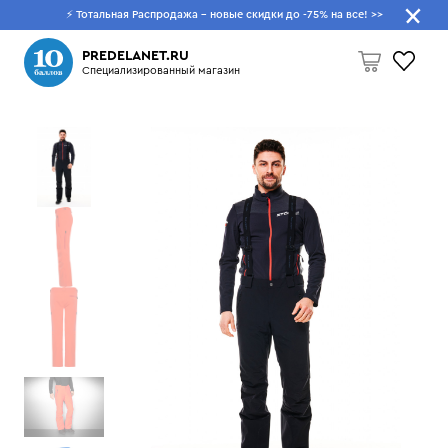
⚡ Тотальная Распродажа - новые скидки до -75% на все!
>>
Что будем искать?
PREDELANET.RU
Специализированный магазин
Пусто