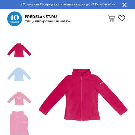
⚡ Тотальная Распродажа - новые скидки до -75% на все!
>>
Что будем искать?
PREDELANET.RU
Специализированный магазин
Пусто