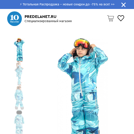
⚡ Тотальная Распродажа - новые скидки до -75% на все!
>>
Что будем искать?
PREDELANET.RU
Специализированный магазин
Пусто