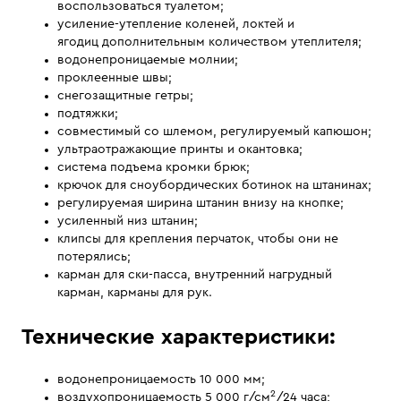
воспользоваться туалетом;
усиление-утепление коленей, локтей и
ягодиц дополнительным количеством утеплителя;
водонепроницаемые молнии;
проклеенные швы;
снегозащитные гетры;
подтяжки;
совместимый со шлемом, регулируемый капюшон;
ультраотражающие принты и окантовка;
система подъема кромки брюк;
крючок для сноубордических ботинок на штанинах;
регулируемая ширина штанин внизу на кнопке;
усиленный низ штанин;
клипсы для крепления перчаток, чтобы они не
потерялись;
карман для ски-пасса, внутренний нагрудный
карман, карманы для рук.
Технические характеристики:
водонепроницаемость 10 000 мм;
2
воздухопроницаемость 5 000 г/см
/24 часа;