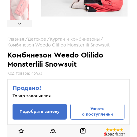
Главная
Детское
Куртки и комбинезоны
Комбинезон Weedo Olilido Monsterlili Snowsuit
Комбинезон Weedo Olilido
Monsterlili Snowsuit
Код товара:
46433
Продано!
Товар закончился
Узнать
Подобрать замену
о поступлении