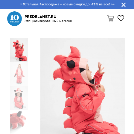
⚡ Тотальная Распродажа - новые скидки до -75% на все!
>>
Что будем искать?
PREDELANET.RU
Специализированный магазин
Пусто