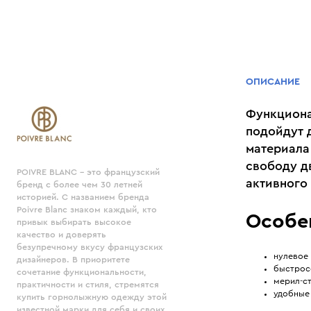
ОПИСАНИЕ
Функциона
подойдут 
материала
свободу д
POIVRE BLANC - это французский
активного
бренд с более чем 30 летней
историей. С названием бренда
Poivre Blanc знаком каждый, кто
Особе
привык выбирать высокое
качество и доверять
безупречному вкусу французских
нулевое
дизайнеров. В приоритете
быстрос
сочетание функциональности,
мерил-с
практичности и стиля, стремятся
удобные
купить горнолыжную одежду этой
известной марки для себя и своих