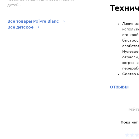
детей..
Технич
Все товары Poivre Blanc
Линия из
Все детское
использу
его край
быстрос
свойств
Нулевое 
отрасли
загрязн
перераб
Состав 
ОТЗЫВЫ
РЕЙТ
Пока нет