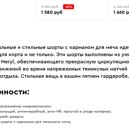
3 960 руб
4 140 ру
-60%
1 580 руб
1 660 
льные и стильные шорты с карманом для мяча иде
для корта и не только. Эти шорты выполнены из ун
 Meryl, обеспечивающего прекрасную циркуляцию
вижений во время напряженных теннисных матчей
 отдыха. Стильная вещь в вашем летнем гардеробе.
нности:
 загрязнение микроволокном;
охнущий, антимикробный, анти-УФ, простой в уходе материал;
трейч джерси;
 шорты с карманом для тенисного мяча.