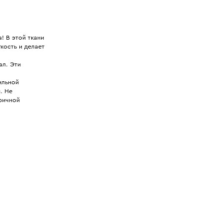
! В этой ткани
кость и делает
ал. Эти
ильной
. Не
ричной