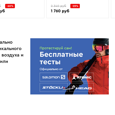
б
2 340 руб
-60%
-25%
руб
1 760 руб
ально
икального
 воздуха и
 или