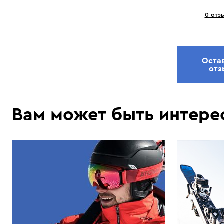
0 отз
Оста
отз
Вам может быть интере