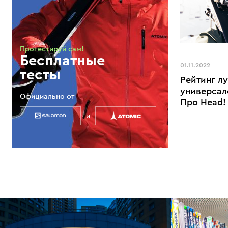
Протестируй сам!
Бесплатные
01.11.2022
тесты
Рейтинг л
универсал
Официально от
Про Head!
и