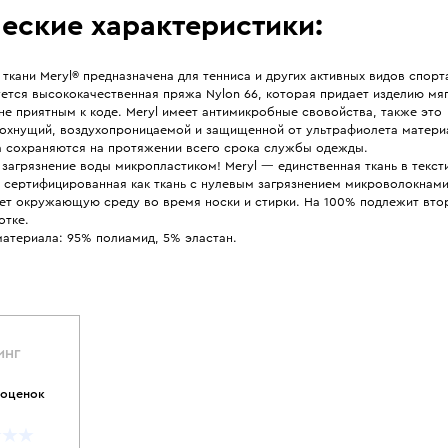
еские характеристики:
 ткани Meryl® предназначена для тенниса и других активных видов спорта
ется высококачественная пряжа Nylon 66, которая придает изделию мяг
не приятным к коде. Meryl имеет антимикробные свовойства, также это
охнущий, воздухопроницаемой и защищенной от ультрафиолета матери
а сохраняются на протяжении всего срока службы одежды.
загрязнение воды микропластиком! Meryl — единственная ткань в текст
, сертифицированная как ткань с нулевым загрязнением микроволокнами
яет окружающую среду во время носки и стирки. На 100% подлежит вто
отке.
материала: 95% полиамид, 5% эластан.
ИНГ
 оценок