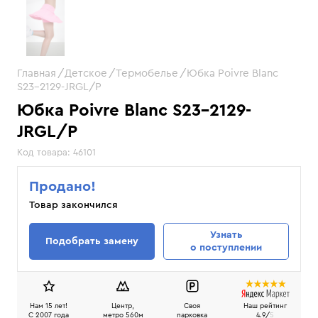
Главная
Детское
Термобелье
Юбка Poivre Blanc
S23-2129-JRGL/P
Юбка Poivre Blanc S23-2129-
JRGL/P
Код товара:
46101
Продано!
Товар закончился
Узнать
Подобрать замену
о поступлении
Нам 15 лет!
Центр,
Своя
Наш рейтинг
C 2007 года
метро 560м
парковка
4.9/
5