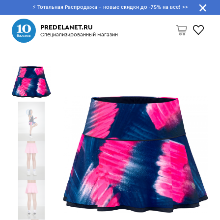
⚡ Тотальная Распродажа - новые скидки до -75% на все!
>>
Что будем искать?
PREDELANET.RU
Специализированный магазин
Пусто