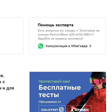
Помощь эксперта
Есть вопросы по товару « Толстовка на
о
молнии Poivre Blanc S23-4710-JRBY»?
Задайте их нашему эксперту!
Консультация
в
What'sApp
в.
 с
 и для