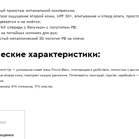
ный трикотаж оптимальной компрессии;
кое ощущение второй кожи, UPF 50+, впитывание и отвод влаги, просто
девается и не мнётся;
KK спереди с бегунком с логотипом PB;
на потайных молниях для рук;
тый металлический 3D логотип PB на плече.
еские характеристики:
resh-Up — уникальная новая ткань Poivre Blanc, отличающаяся удобством, мягкостью и высо
 как вторая кожа, повторяет каждое движение. Потягивайся, приседай, прыгай, карабкайся
ие.
ериала: 81% полиамид, 19% эластан.
ИНГ
 оценок