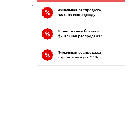
Показать еще
Sportalm
Wind X-Treme
Финальная распродажа
авнения и
Spyder
X-Bionic
-60% на всю одежду!
 Рекомендации
Stayer
X-Socks
Stockli
Zanier
Горнолыжные ботинки
Suunto
Zerorh+
финальная распродажа!
Tecnica
Посмотреть все
Terror
Финальная распродажа
горные лыжи до -50%
The North Face
Therm-ic