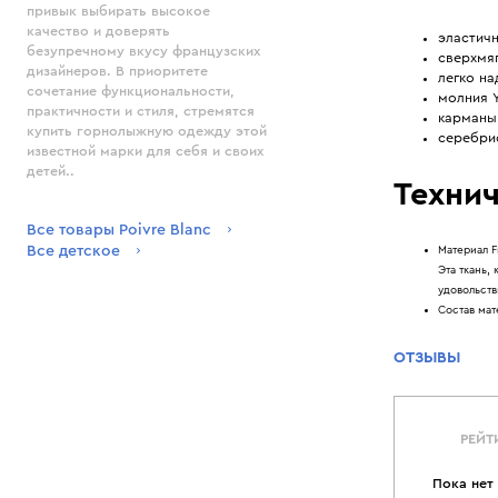
привык выбирать высокое
качество и доверять
эластич
безупречному вкусу французских
сверхмяг
дизайнеров. В приоритете
легко на
сочетание функциональности,
молния Y
практичности и стиля, стремятся
карманы 
купить горнолыжную одежду этой
серебрис
известной марки для себя и своих
детей..
Технич
Все товары Poivre Blanc
Все детское
Материал F
Эта ткань,
удовольств
Состав мат
ОТЗЫВЫ
РЕЙТ
Пока нет