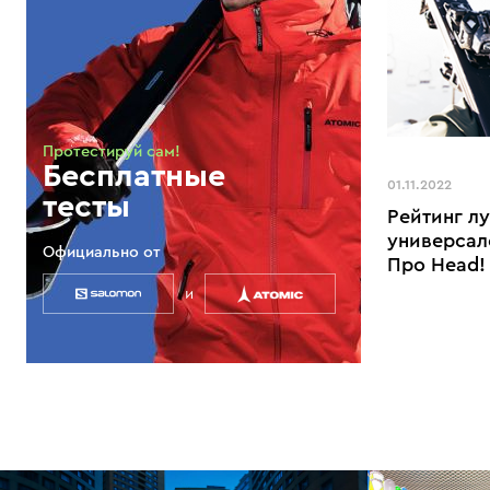
Протестируй сам!
Бесплатные
01.11.2022
тесты
Рейтинг л
универсал
Официально от
Про Head!
и