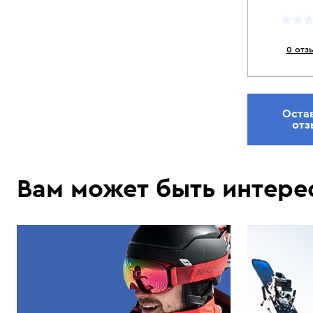
0 отз
Оста
отз
Вам может быть интере