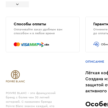
Способы оплаты
Гаранти
Оплачивайте заказ удобным вам
Отмените 
способом и в любое время
до оплат
Обме
ОПИСАНИЕ
Лёгкая ко
Создана и
защитой о
активного
POIVRE BLANC - это французский
бренд с более чем 30 летней
историей. С названием бренда
Особе
Poivre Blanc знаком каждый, кто