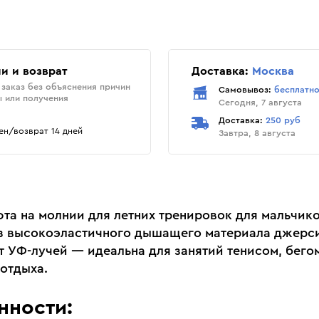
и и возврат
Доставка:
Москва
заказ без объяснения причин
Самовывоз:
бесплатн
ы или получения
Сегодня, 7 августа
Доставка:
250 руб
н/возврат 14 дней
Завтра, 8 августа
фта на молнии для летних тренировок для мальчико
з высокоэластичного дышащего материала джерси
т УФ-лучей — идеальна для занятий тенисом, бегом
 отдыха.
нности: