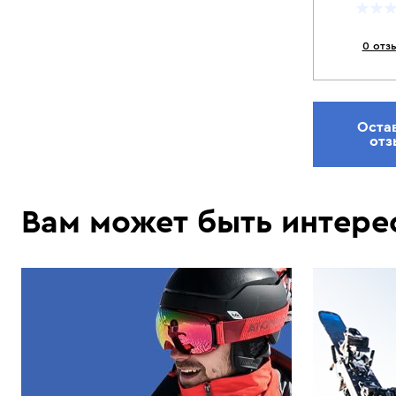
0 отз
Оста
отз
Вам может быть интере