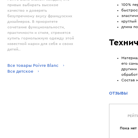
100% пе
привык выбирать высокое
быстрос
качество и доверять
эластич
безупречному вкусу французских
круглый 
дизайнеров. В приоритете
длина по
сочетание функциональности,
практичности и стиля, стремятся
купить горнолыжную одежду этой
Технич
известной марки для себя и своих
детей..
Материал
его самы
Все товары Poivre Blanc
другими
Все детское
обработ
Состав 
ОТЗЫВЫ
РЕЙТ
Пока нет