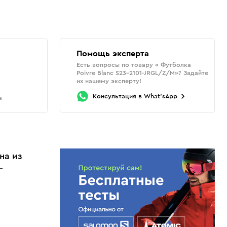
Помощь эксперта
Есть вопросы по товару « Футболка
о
Poivre Blanc S23-2101-JRGL/Z/M»? Задайте
их нашему эксперту!
Консультация
в
What'sApp
а
на из
—