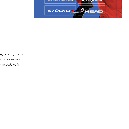
в, что делает
 сравнению с
имикробной