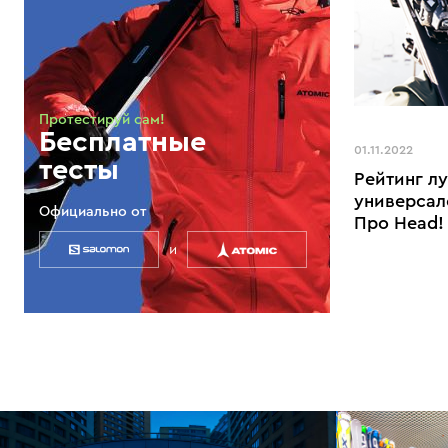
Протестируй сам!
Бесплатные
01.11.2022
тесты
Рейтинг л
универсал
Официально от
Про Head!
и