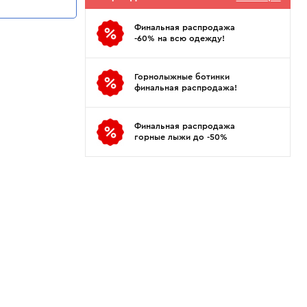
Показать еще
Sportalm
Wind X-Treme
авнения и
Spyder
X-Bionic
Финальная распродажа
 Рекомендации
-60% на всю одежду!
Stayer
X-Socks
Stockli
Zanier
Горнолыжные ботинки
Suunto
Zerorh+
финальная распродажа!
Tecnica
Посмотреть все
Terror
Финальная распродажа
горные лыжи до -50%
The North Face
Therm-ic