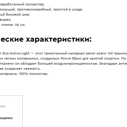
реработанный полиэстер;
охнущий, противомикробный, простой в уходе;
ный боковой шов;
вырез;
 спинке: 46 см.
еские характеристики:
 Eco-Active-Light — этот трикотажный материал весит всего 149 граммо
м легким материалом, созданным Poivre Blanc для занятий спортом. По
 тканями он обладает большей воздухопроницаемостью. Благодаря ант
ке сохраняет свежесть.
материала: 100% полиэстер.
ИНГ
 оценок