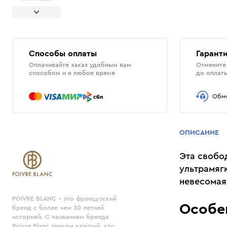
Способы оплаты
Гаранти
Оплачивайте заказ удобным вам
Отмените 
способом и в любое время
до оплат
Обме
ОПИСАНИЕ
Эта свобо
ультрамяг
невесомая
POIVRE BLANC - это французский
Особе
бренд с более чем 30 летней
историей. С названием бренда
Poivre Blanc знаком каждый, кто